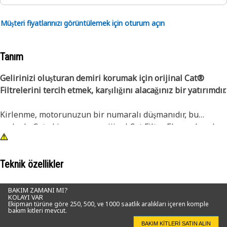
Müşteri fiyatlarınızı görüntülemek için oturum açın
Tanım
Gelirinizi oluşturan demiri korumak için orijinal Cat®
Filtrelerini tercih etmek, karşılığını alacağınız bir yatırımdır.
Kirlenme, motorunuzun bir numaralı düşmanıdır, bu
nedenle Cat ekipmanınızı orijinal Cat Filtre Elemanlarıyla
korumanız kritik önem taşır. Cat Standart Verimli Ana
Motor Hava Filtreleri, daha yüksek motor koruması
sağlayıp ekipmanı çalışır durumda tutarak normal hizmet
Teknik özellikler
uygulamaları için en iyi değeri sunar.
BAKIM ZAMANI MI?
KOLAYI VAR
Uzun hizmet ömrü ve üstün filtrasyon sunan Cat Hava
Ekipman türüne göre 250, 500, ve 1000 saatlik aralıkları içeren komple
bakım kitleri mevcut.
Filtreleri aynı zamanda çevre dostu ve uygun maliyetlidir.
Cat ekipmanınızın teknik özelliklerine tam olarak uygun
BAKIM KITLERI SATIN ALIN