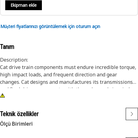
Ekipman ekle
Müşteri fiyatlarınızı görüntülemek için oturum açın
Tanım
Description:
Cat drive train components must endure incredible torque,
high impact loads, and frequent direction and gear
changes. Cat designs and manufactures its transmissions
and final drive components with these demands in mind.
The result is a drive train that lasts longer and works
harder over the life of the machine. Cat housing assemblies
provide a durable housing for clutch components in the
Teknik özellikler
drive train system of Cat machines.
Ölçü Birimleri
Attributes: