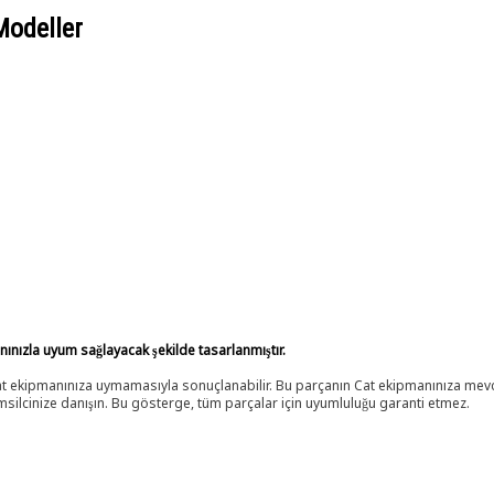
Modeller
anınızla uyum sağlayacak şekilde tasarlanmıştır.
 Cat ekipmanınıza uymamasıyla sonuçlanabilir. Bu parçanın Cat ekipmanınıza m
ilcinize danışın. Bu gösterge, tüm parçalar için uyumluluğu garanti etmez.