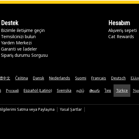
Destek
Hesabım
Bizimle iletişime geçin
Alışveriş sepeti
Temsilcinizi bulun
Cat Rewards
Yardım Merkezi
Garanti ve İadeler
Sipariş durumu Sorgusu
體中文
Čeština
Dansk
Nederlands
Suomi
Français
Deutsch
Ελλη
ă
Русский
Español (Latino)
Svenska
தமிழ்
తెలుగు
ไทย
Türkçe
Укр
 Bilgilerimi Satma veya Paylaşma
Yasal Şartlar