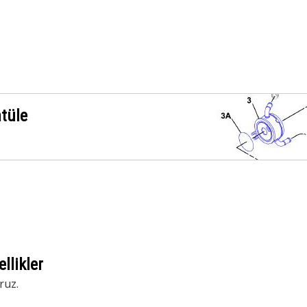
ntüle
llikler
ruz.