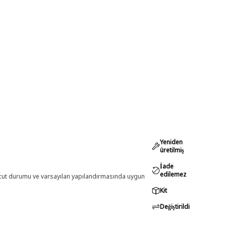
Yeniden
üretilmiş
İade
edilemez
evcut durumu ve varsayılan yapılandırmasında uygun
Kit
Değiştirildi