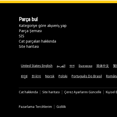
Parça bul
Kategoriye göre alışveriş yap
Parça Şeması
SIS
Cat parçaları hakkında
Site haritası
United States English
العربية
বাংলা
Български
简体中文
繁
ಕನ್ನಡ
한국어
Norsk
Polski
Português Do Brasil
Român
Cat hakkında
Site haritası
Çerez Ayarlarını Güncelle
Kişisel
Pazarlama Tercihlerim
Gizlilik