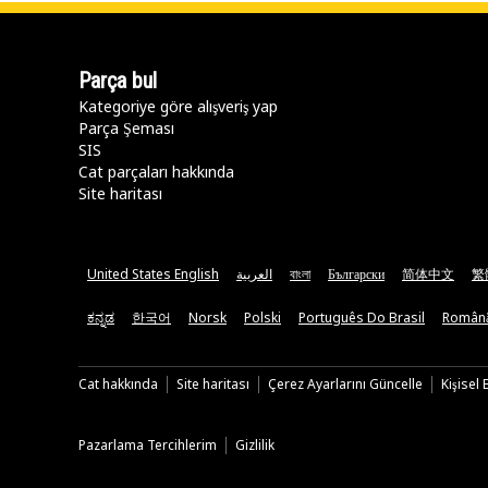
Parça bul
Kategoriye göre alışveriş yap
Parça Şeması
SIS
Cat parçaları hakkında
Site haritası
United States English
العربية
বাংলা
Български
简体中文
繁
ಕನ್ನಡ
한국어
Norsk
Polski
Português Do Brasil
Român
Cat hakkında
Site haritası
Çerez Ayarlarını Güncelle
Kişisel
Pazarlama Tercihlerim
Gizlilik