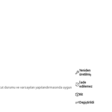
Yeniden
üretilmiş
İade
edilemez
evcut durumu ve varsayılan yapılandırmasında uygun
Kit
Değiştirildi