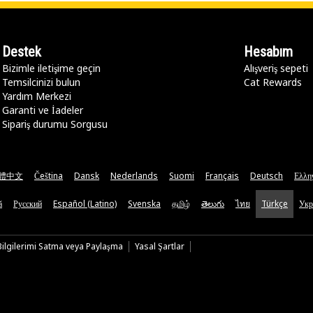
Destek
Hesabım
Bizimle iletişime geçin
Alışveriş sepeti
Temsilcinizi bulun
Cat Rewards
Yardım Merkezi
Garanti ve İadeler
Sipariş durumu Sorgusu
體中文
Čeština
Dansk
Nederlands
Suomi
Français
Deutsch
Ελλη
ă
Русский
Español (Latino)
Svenska
தமிழ்
తెలుగు
ไทย
Türkçe
Укр
 Bilgilerimi Satma veya Paylaşma
Yasal Şartlar