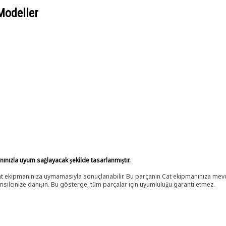
Modeller
anınızla uyum sağlayacak şekilde tasarlanmıştır.
 Cat ekipmanınıza uymamasıyla sonuçlanabilir. Bu parçanın Cat ekipmanınıza m
ilcinize danışın. Bu gösterge, tüm parçalar için uyumluluğu garanti etmez.