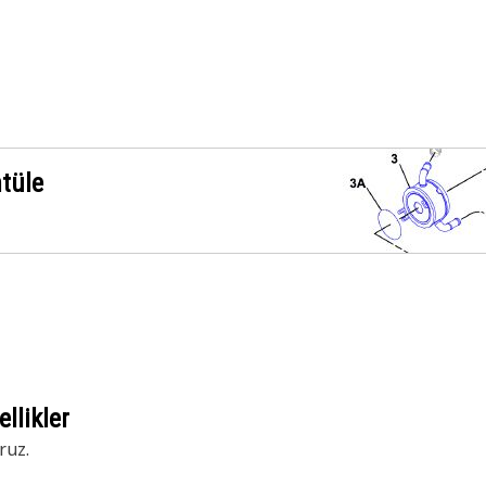
ntüle
llikler
ruz.