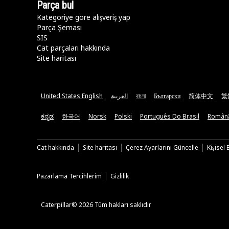
Parça bul
Kategoriye göre alışveriş yap
Parça Şeması
SIS
Cat parçaları hakkında
Site haritası
United States English
العربية
বাংলা
Български
简体中文
繁
ಕನ್ನಡ
한국어
Norsk
Polski
Português Do Brasil
Român
Cat hakkında
Site haritası
Çerez Ayarlarını Güncelle
Kişisel
Pazarlama Tercihlerim
Gizlilik
Caterpillar© 2026 Tüm hakları saklıdır