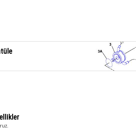
ntüle
llikler
ruz.