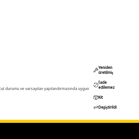
Yeniden
üretilmiş
İade
edilemez
evcut durumu ve varsayılan yapılandırmasında uygun
Kit
Değiştirildi