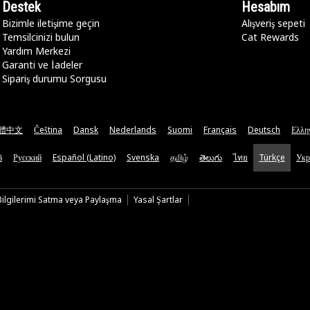
Destek
Hesabım
Bizimle iletişime geçin
Alışveriş sepeti
Temsilcinizi bulun
Cat Rewards
Yardım Merkezi
Garanti ve İadeler
Sipariş durumu Sorgusu
體中文
Čeština
Dansk
Nederlands
Suomi
Français
Deutsch
Ελλη
ă
Русский
Español (Latino)
Svenska
தமிழ்
తెలుగు
ไทย
Türkçe
Укр
 Bilgilerimi Satma veya Paylaşma
Yasal Şartlar