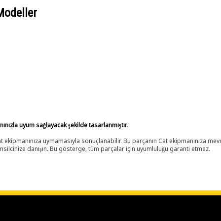
Modeller
anınızla uyum sağlayacak şekilde tasarlanmıştır.
 Cat ekipmanınıza uymamasıyla sonuçlanabilir. Bu parçanın Cat ekipmanınıza m
ilcinize danışın. Bu gösterge, tüm parçalar için uyumluluğu garanti etmez.