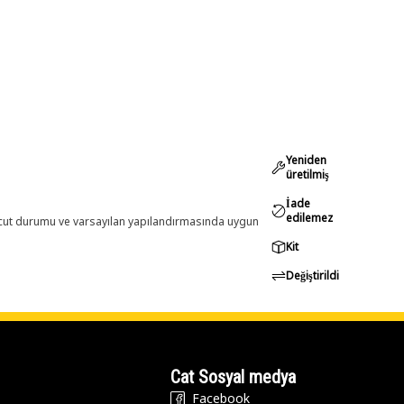
Yeniden
üretilmiş
İade
edilemez
evcut durumu ve varsayılan yapılandırmasında uygun
Kit
Değiştirildi
Cat Sosyal medya
Facebook