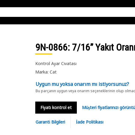
9N-0866
: 7/16” Yakıt Oran
Kontrol Ayar Cıvatası
Marka: Cat
Uygun mu yoksa onarım mı istiyorsunuz?
Bu parçanın uygun veya onarım seçeneklerinin olup olmadığ
Fiyatı kontrol et
Müşteri fiyatlarınızı görün
Garanti Bilgileri
İade Politikası