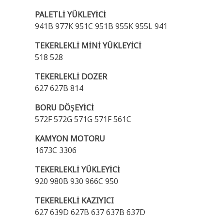
PALETLİ YÜKLEYİCİ
941B 977K 951C 951B 955K 955L 941
TEKERLEKLİ MİNİ YÜKLEYİCİ
518 528
TEKERLEKLİ DOZER
627 627B 814
BORU DÖŞEYİCİ
572F 572G 571G 571F 561C
KAMYON MOTORU
1673C 3306
TEKERLEKLİ YÜKLEYİCİ
920 980B 930 966C 950
TEKERLEKLİ KAZIYICI
627 639D 627B 637 637B 637D