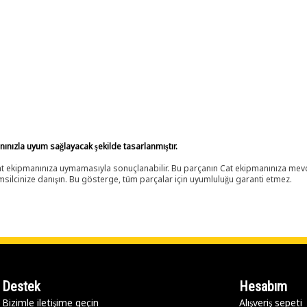
anınızla uyum sağlayacak şekilde tasarlanmıştır.
 Cat ekipmanınıza uymamasıyla sonuçlanabilir. Bu parçanın Cat ekipmanınıza m
ilcinize danışın. Bu gösterge, tüm parçalar için uyumluluğu garanti etmez.
Destek
Hesabım
Bizimle iletişime geçin
Alışveriş sepeti