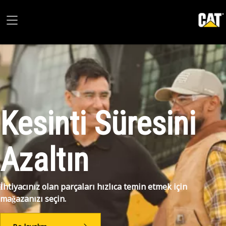
Kesinti Süresini
Azaltın
İhtiyacınız olan parçaları hızlıca temin etmek için
mağazanızı seçin.