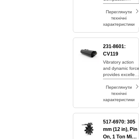
Wheels are an
option to achieve
Переглянути
desired
технічні
compaction levels
характеристики
at a lower price
point.
231-8601:
CV119
Vibratory action
and dynamic forc
provides excellent
compaction in a
compact size.
Переглянути
технічні
характеристики
517-6970:
305
mm (12 in), Pin
On, 1 Ton Mini