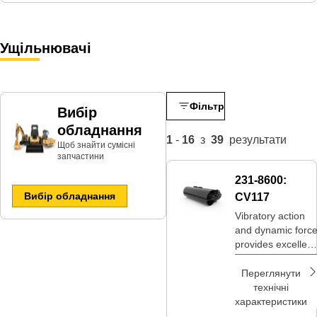
Ущільнювачі
Фільтр
Вибір
обладнання
1
-
16
з
39
результати
Щоб знайти сумісні
запчастини​
231-8600:
Вибір обладнання
CV117
Vibratory action
and dynamic forc
provides excellent
compaction in a
compact size.
Переглянути
технічні
характеристики