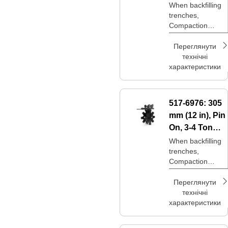
Excavators
When backfilling
trenches,
Compaction
Wheels are an
option to achieve
Переглянути
desired
технічні
compaction levels
характеристики
at a lower price
point.
517-6976:
305
mm (12 in), Pin
On, 3-4 Ton
Mini
When backfilling
trenches,
Excavators
Compaction
Wheels are an
option to achieve
Переглянути
desired
технічні
compaction levels
характеристики
at a lower price
point.