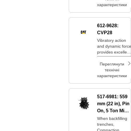
характеристики
612-9628:
CVP28
Vibratory action
and dynamic forc
provides excellent
compaction in a
compact size.
Переглянути
технічні
характеристики
517-6981:
559
mm (22 in), Pin
On, 5 Ton Mini
Excavators
When backfilling
trenches,
Compaction