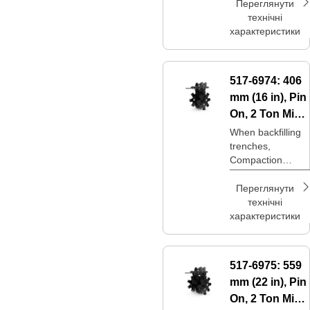
option to achieve
Переглянути
desired
технічні
compaction levels
характеристики
at a lower price
point.
517-6974:
406
mm (16 in), Pin
On, 2 Ton Mini
Excavators
When backfilling
trenches,
Compaction
Wheels are an
option to achieve
Переглянути
desired
технічні
compaction levels
характеристики
at a lower price
point.
517-6975:
559
mm (22 in), Pin
On, 2 Ton Mini