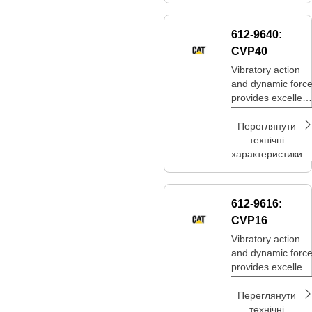
612-9640:
CVP40
Vibratory action
and dynamic forc
provides excellent
compaction in a
compact size.
Переглянути
технічні
характеристики
612-9616:
CVP16
Vibratory action
and dynamic forc
provides excellent
compaction in a
compact size.
Переглянути
технічні