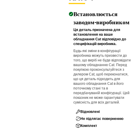
Встановлюється
заводом-виробником
Ця деталь призначена для
встановлення на ваше
обладнання Cat відповідно до
специфікацій виробника.
Будь-які зміни в конфігурації
виробника можуть призвести до
того, що виріб не буде відповідати
вашому обладнанню Cat. Перед
покупкою проконсультуйтеся з
дилером Cat, щоб переконатися,
що ця деталь підходить для
вашого обладнання Cat в його
поточному стані та в
передбачуваній конфігурації. Цей
показник не може гарантувати
сумісність для всіх деталей.
Відновлені
Не підлягає поверненню
Комплект