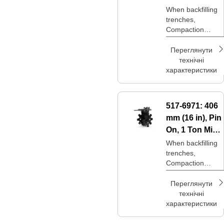
Excavators
When backfilling
trenches,
Compaction
Wheels are an
option to achieve
Переглянути
desired
технічні
compaction levels
характеристики
at a lower price
point.
517-6971:
406
mm (16 in), Pin
On, 1 Ton Mini
Excavators
When backfilling
trenches,
Compaction
Wheels are an
option to achieve
Переглянути
desired
технічні
compaction levels
характеристики
at a lower price
point.