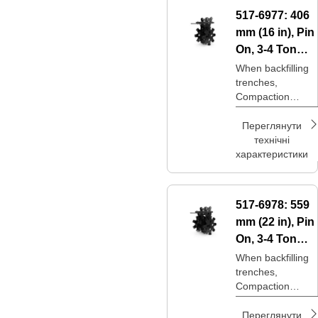
517-6977:
406
mm (16 in), Pin
On, 3-4 Ton
Mini
When backfilling
trenches,
Excavators
Compaction
Wheels are an
option to achieve
Переглянути
desired
технічні
compaction levels
характеристики
at a lower price
point.
517-6978:
559
mm (22 in), Pin
On, 3-4 Ton
Mini
When backfilling
trenches,
Excavators
Compaction
Wheels are an
option to achieve
Переглянути