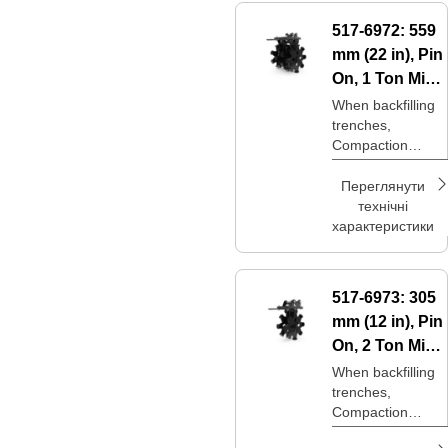
517-6972:
559
mm (22 in), Pin
On, 1 Ton Mini
Excavators
When backfilling
trenches,
Compaction
Wheels are an
option to achieve
Переглянути
desired
технічні
compaction levels
характеристики
at a lower price
point.
517-6973:
305
mm (12 in), Pin
On, 2 Ton Mini
Excavators
When backfilling
trenches,
Compaction
Wheels are an