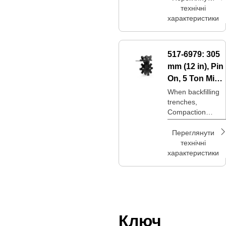
desired
технічні
compaction levels
характеристики
at a lower price
point.
517-6979:
305
mm (12 in), Pin
On, 5 Ton Mini
Excavators
When backfilling
trenches,
Compaction
Wheels are an
option to achieve
Переглянути
desired
технічні
compaction levels
характеристики
at a lower price
point.
Ключ