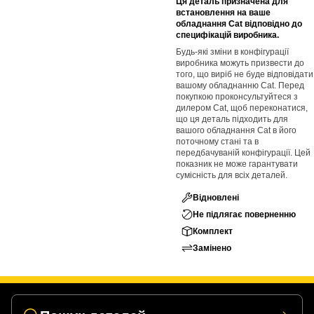
Ця деталь призначена для
встановлення на ваше
обладнання Cat відповідно до
специфікацій виробника.
Будь-які зміни в конфігурації
виробника можуть призвести до
того, що виріб не буде відповідати
вашому обладнанню Cat. Перед
покупкою проконсультуйтеся з
дилером Cat, щоб переконатися,
що ця деталь підходить для
вашого обладнання Cat в його
поточному стані та в
передбачуваній конфігурації. Цей
показник не може гарантувати
сумісність для всіх деталей.
Відновлені
Не підлягає поверненню
Комплект
Замінено