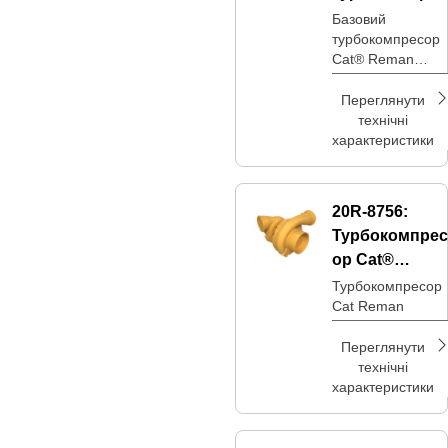
ор Reman
Базовий
турбокомпресор
Cat® Reman
TPS57D
Переглянути
технічні
характеристики
20R-8756:
Турбокомпрес
ор Cat®
Reman
Турбокомпресор
Cat Reman
Переглянути
технічні
характеристики