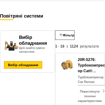
Повітряні системи
Фільтр
Вибір
обладнання
1
-
16
з
1124
результати
Щоб знайти сумісні
запчастини​
20R-5276:
Вибір обладнання
Турбокомпрес
ор Cat®
Reman
Турбокомпресор
Cat Reman
Переглянути
технічні
характеристики