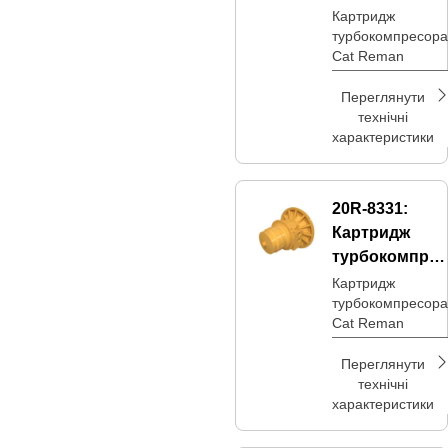
ора Cat®
Картридж
турбокомпресора
Reman
Cat Reman
Переглянути
технічні
характеристики
20R-8331:
Картридж
турбокомпрес
ора Cat®
Картридж
турбокомпресора
Reman
Cat Reman
Переглянути
технічні
характеристики