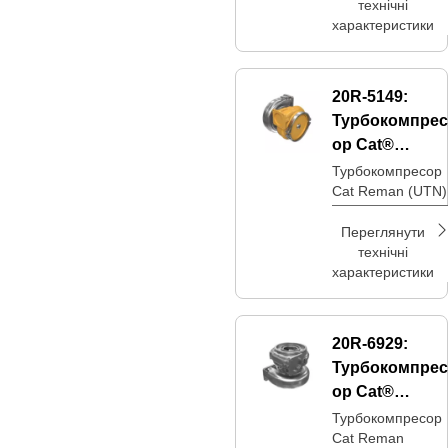
технічні
характеристики
20R-5149:
Турбокомпрес
ор Cat®
Reman
Турбокомпресор
Cat Reman (UTN)
Upgrade-До-
Нового (UTN)
Переглянути
технічні
характеристики
20R-6929:
Турбокомпрес
ор Cat®
Reman
Турбокомпресор
Cat Reman