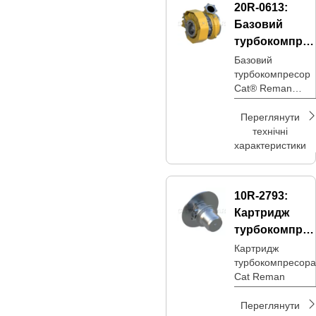
20R-0613:
Базовий
турбокомпрес
ор Reman
Базовий
турбокомпресор
Cat® Reman
TPS57D
Переглянути
технічні
характеристики
10R-2793:
Картридж
турбокомпрес
ора Cat®
Картридж
турбокомпресора
Reman
Cat Reman
Переглянути