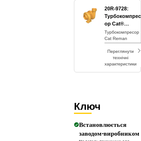
20R-9728:
Турбокомпрес
ор Cat®
Reman
Турбокомпресор
Cat Reman
Переглянути
технічні
характеристики
Ключ
Встановлюється
заводом-виробником