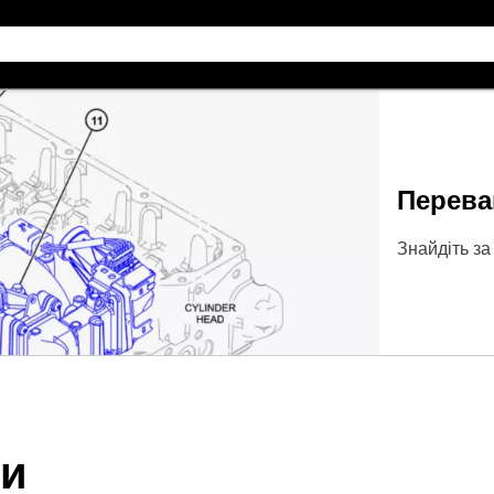
Перева
Знайдіть за
ни