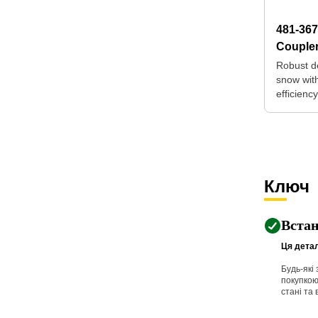
481-36
Couple
Robust d
snow wi
efficienc
Ключ
Вста
Ця детал
Будь-які
покупкою
стані та