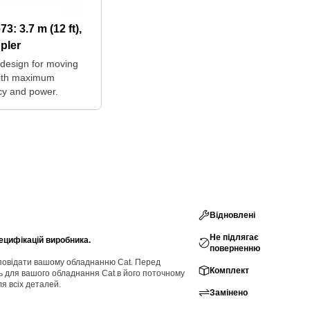
673:
3.7 m (12 ft),
pler
design for moving
ith maximum
ncy and power.
Відновлені
Не підлягає
ецифікацій виробника.
поверненню
ідповідати вашому обладнанню Cat. Перед
Комплект
ь для вашого обладнання Cat в його поточному
ля всіх деталей.
Замінено