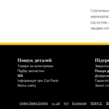
Снігоочисн
аеропортів
під кутом,
завдяки вт
Пошук деталей
Підтр
Товари за категоріями
Зверніть
Підбір запчастин
Пошук 
SIS
Довідков
Інформація про Cat Parts
Гарантія
Мапа сайту
Запит ст
United States English
العربية
বাংলা
Български
简体中文
繁