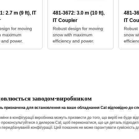
71:
2.7 m (9 ft), IT
481-3672:
3.0 m (10 ft),
481-3
r
IT Coupler
IT Cou
esign for moving
Robust design for moving
Robust 
th maximum
snow with maximum
snow w
y and power.
efficiency and power.
efficie
новлюється заводом-виробником
ь призначена для встановлення на ваше обладнання Cat відповідно до сп
 зміни в конфігурації виробника можуть призвести до того, що виріб не буде в
 проконсультуйтеся з дилером Cat, щоб переконатися, що ця деталь підходит
 в передбачуваній конфігурації. Цей показник не може гарантувати сумісність д