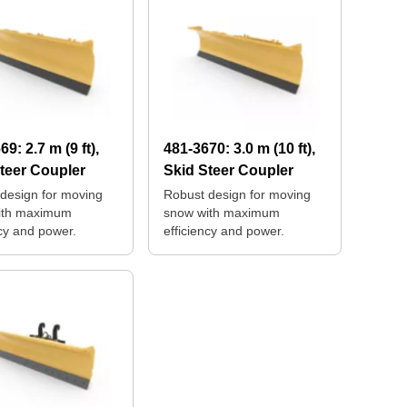
669:
2.7 m (9 ft),
481-3670:
3.0 m (10 ft),
teer Coupler
Skid Steer Coupler
design for moving
Robust design for moving
ith maximum
snow with maximum
ncy and power.
efficiency and power.