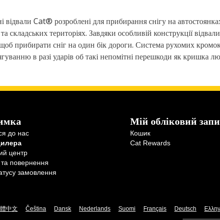
і відвали Cat® розроблені для прибирання снігу на автостоянках
 та складських територіях. Завдяки особливій конструкції відв
 щоб прибирати сніг на один бік дороги. Система рухомих кром
ягуванню в разі ударів об такі непомітні перешкоди як кришка лю
имка
Мій обліковий запи
ся до нас
Кошик
дилера
Cat Rewards
ий центр
 та повернення
атусу замовлення
體中文
Čeština
Dansk
Nederlands
Suomi
Français
Deutsch
Ελλην