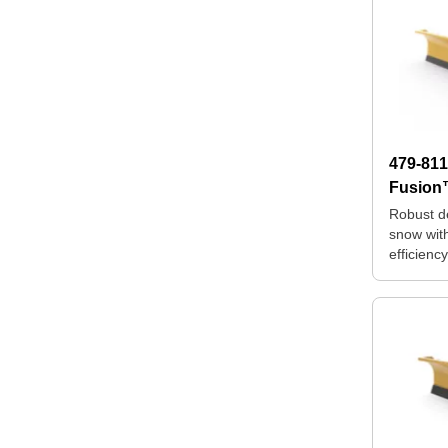
479-81
Fusion
Robust d
snow wi
efficienc