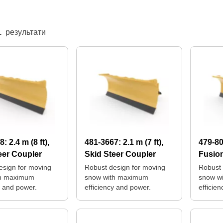
1
результати
68:
2.4 m (8 ft),
481-3667:
2.1 m (7 ft),
479-8
eer Coupler
Skid Steer Coupler
Fusio
esign for moving
Robust design for moving
Robust 
th maximum
snow with maximum
snow w
y and power.
efficiency and power.
efficie