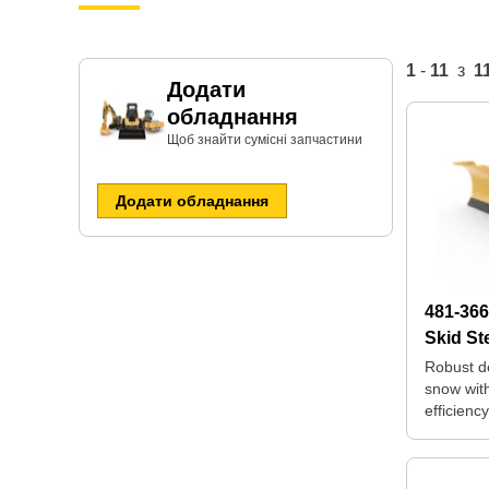
1
-
11
з
1
Додати
обладнання
Щоб знайти сумісні запчастини​
Додати обладнання
481-36
Skid St
Robust d
snow wi
efficienc