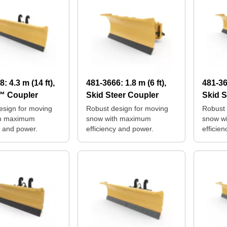
18:
4.3 m (14 ft),
481-3666:
1.8 m (6 ft),
481-3
™ Coupler
Skid Steer Coupler
Skid S
esign for moving
Robust design for moving
Robust 
th maximum
snow with maximum
snow w
y and power.
efficiency and power.
efficie