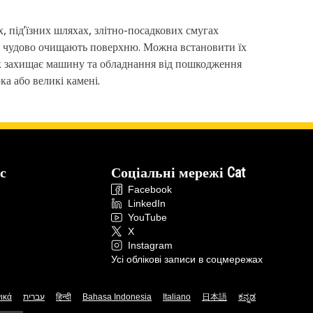
, під’їзних шляхах, злітно-посадкових смугах
али чудово очищають поверхню. Можна встановити їх
ок захищає машину та обладнання від пошкодження
ка або великі камені.
с
Соціальні мережі Cat
Facebook
LinkedIn
YouTube
X
Instagram
Усі облікові записи в соцмережах
ικά
עברית
हिन्दी
Bahasa Indonesia
Italiano
日本語
ಕನ್ನಡ