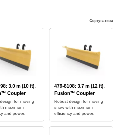
Сортувати за
098:
3.0 m (10 ft),
479-8108:
3.7 m (12 ft),
n™ Coupler
Fusion™ Coupler
design for moving
Robust design for moving
ith maximum
snow with maximum
ncy and power.
efficiency and power.