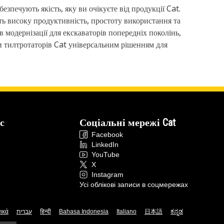
печують якість, яку ви очікуєте від продукції Cat.
ть високу продуктивність, простоту використання та
модернізації для екскаваторів попередніх поколінь,
ми тилтротаторів Cat універсальним рішенням для
с
Соціальні мережі Cat
Facebook
LinkedIn
YouTube
X
Instagram
Усі облікові записи в соцмережах
ικά
עברית
हिन्दी
Bahasa Indonesia
Italiano
日本語
ಕನ್ನಡ