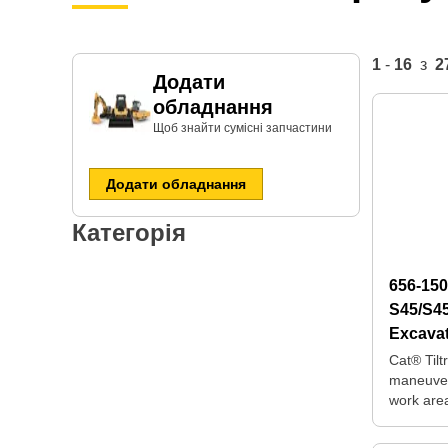
1
-
16
з
2
Додати
обладнання
Щоб знайти сумісні запчастини​
Додати обладнання
Категорія
656-15
S45/S45
Excava
Cat® Tilt
maneuver
work are
for repos
machine.