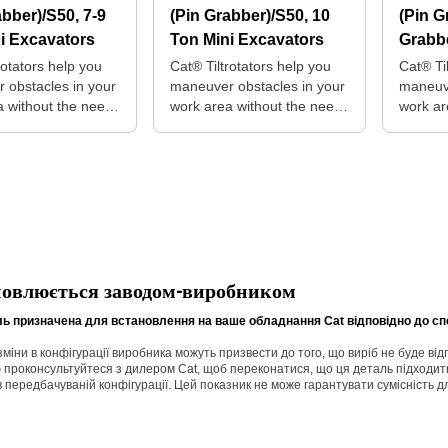
abber)/S50, 7-9
(Pin Grabber)/S50, 10
(Pin G
i Excavators
Ton Mini Excavators
Grabbe
Excav
rotators help you
Cat® Tiltrotators help you
Cat® Ti
 obstacles in your
maneuver obstacles in your
maneuve
a without the need
work area without the need
work ar
itioning your
for repositioning your
for repo
machine.
machin
новлюється заводом-виробником
ь призначена для встановлення на ваше обладнання Cat відповідно до сп
 зміни в конфігурації виробника можуть призвести до того, що виріб не буде в
 проконсультуйтеся з дилером Cat, щоб переконатися, що ця деталь підходит
 в передбачуваній конфігурації. Цей показник не може гарантувати сумісність д