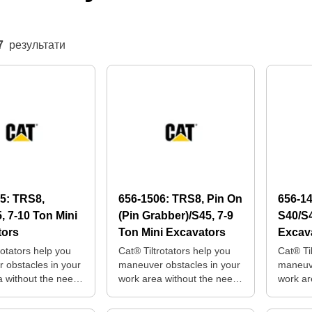
7
результати
05:
TRS8,
656-1506:
TRS8, Pin On
656-1
, 7-10 Ton Mini
(Pin Grabber)/S45, 7-9
S40/S4
tors
Ton Mini Excavators
Excav
rotators help you
Cat® Tiltrotators help you
Cat® Ti
 obstacles in your
maneuver obstacles in your
maneuve
a without the need
work area without the need
work ar
itioning your
for repositioning your
for repo
machine.
machin