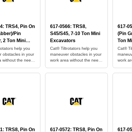
84:
TRS4, Pin On
617-0566:
TRS8,
617-0
abber)/Pin
S45/S45, 7-10 Ton Mini
(Pin G
, 2 Ton Mini
Excavators
Ton Mi
tors
rotators help you
Cat® Tiltrotators help you
Cat® Ti
 obstacles in your
maneuver obstacles in your
maneuve
a without the need
work area without the need
work ar
itioning your
for repositioning your
for repo
machine.
machin
71:
TRS8, Pin On
617-0572:
TRS8, Pin On
617-0