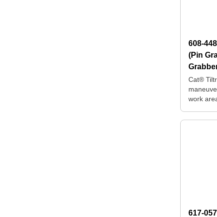
608-44
(Pin Gr
Grabber
Excava
Cat® Tilt
maneuver
work are
for repos
machine.
617-05