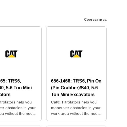
Сортувати за
465:
TRS6,
656-1466:
TRS6, Pin On
0, 5-6 Ton Mini
(Pin Grabber)/S40, 5-6
ators
Ton Mini Excavators
ltrotators help you
Cat® Tiltrotators help you
r obstacles in your
maneuver obstacles in your
ea without the need
work area without the need
sitioning your
for repositioning your
e.
machine.