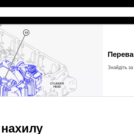
Перева
Знайдіть за
 нахилу