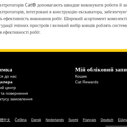
лтротаторів Cat® допомагають швидше виконувати роботи й забез
лтротаторів, інтегровані в конструкцію екскаватора, забезпечую
 ефективність виконання робіт. Широкий асортимент комплектів 
ігурації зчіпних пристроїв і великий вибір ковшів роблять систе
 ефективності робіт.
имка
Мій обліковий запи
ся до нас
Кошик
дилера
Cat Rewards
ий центр
 та повернення
атусу замовлення
體中文
Čeština
Dansk
Nederlands
Suomi
Français
Deutsch
Ελλην