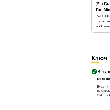
(Pin Gr
Ton Min
Cat® Tilt
maneuver
work are
for repos
machine.
Ключ
Вста
Ця детал
Будь-які
покупкою
стані та