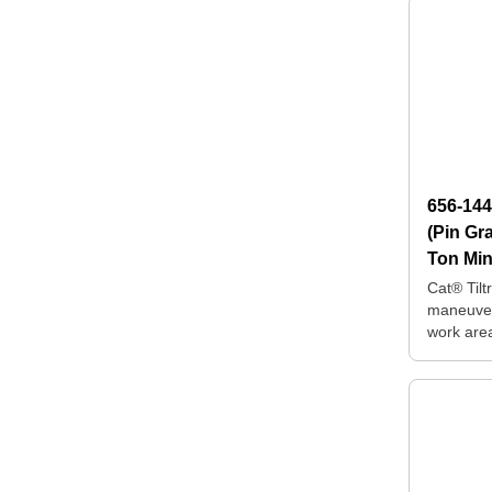
656-14
(Pin Gr
Ton Min
Cat® Tilt
maneuver
work are
for repos
machine.