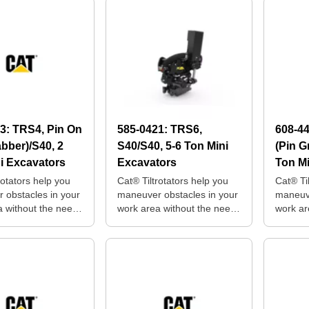
43:
TRS4, Pin On
585-0421:
TRS6,
608-4
abber)/S40, 2
S40/S40, 5-6 Ton Mini
(Pin G
i Excavators
Excavators
Ton Mi
rotators help you
Cat® Tiltrotators help you
Cat® Ti
 obstacles in your
maneuver obstacles in your
maneuve
a without the need
work area without the need
work ar
itioning your
for repositioning your
for repo
machine.
machin