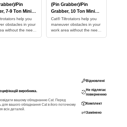
rabber)/Pin
(Pin Grabber)/Pin
r, 7-9 Ton Mini
Grabber, 10 Ton Mini
ators
Excavators
ltrotators help you
Cat® Tiltrotators help you
r obstacles in your
maneuver obstacles in your
ea without the need
work area without the need
sitioning your
for repositioning your
e.
machine.
Відновлені
Не підлягає
ецифікацій виробника.
поверненню
ідповідати вашому обладнанню Cat. Перед
Комплект
ь для вашого обладнання Cat в його поточному
ля всіх деталей.
Замінено