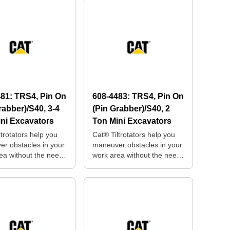
481:
TRS4, Pin On
608-4483:
TRS4, Pin On
rabber)/S40, 3-4
(Pin Grabber)/S40, 2
ni Excavators
Ton Mini Excavators
ltrotators help you
Cat® Tiltrotators help you
r obstacles in your
maneuver obstacles in your
ea without the need
work area without the need
sitioning your
for repositioning your
e.
machine.