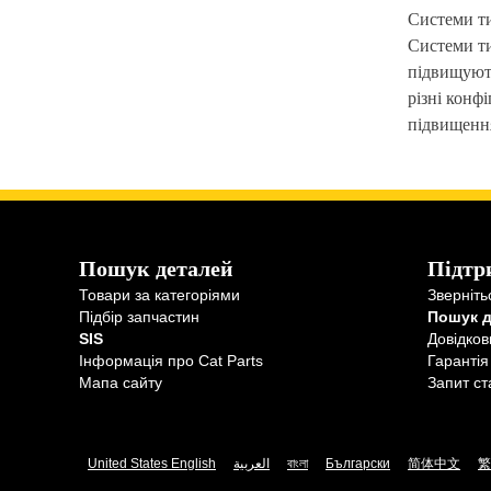
Системи ти
Системи ти
підвищують
різні конф
підвищення
Пошук деталей
Підтр
Товари за категоріями
Зверніть
Підбір запчастин
Пошук 
SIS
Довідков
Інформація про Cat Parts
Гарантія
Мапа сайту
Запит ст
United States English
العربية
বাংলা
Български
简体中文
繁