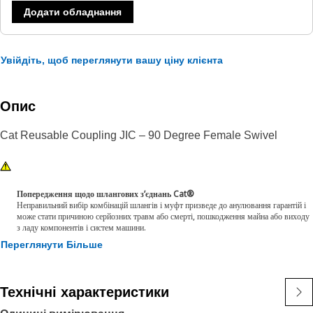
Додати обладнання
Увійдіть, щоб переглянути вашу ціну клієнта
Опис
Cat Reusable Coupling JIC – 90 Degree Female Swivel
Попередження щодо шлангових з’єднань Cat®
Неправильний вибір комбінацій шлангів і муфт призведе до анулювання гарантій і
може стати причиною серйозних травм або смерті, пошкодження майна або виходу
з ладу компонентів і систем машини.
Переглянути Більше
Технічні характеристики