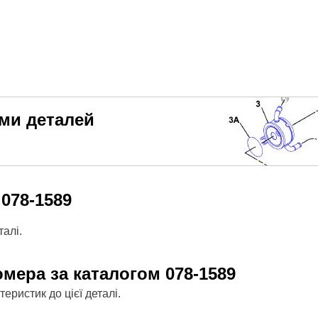
еми деталей
м
078-1589
алі.
омера за каталогом
078-1589
ристик до цієї деталі.