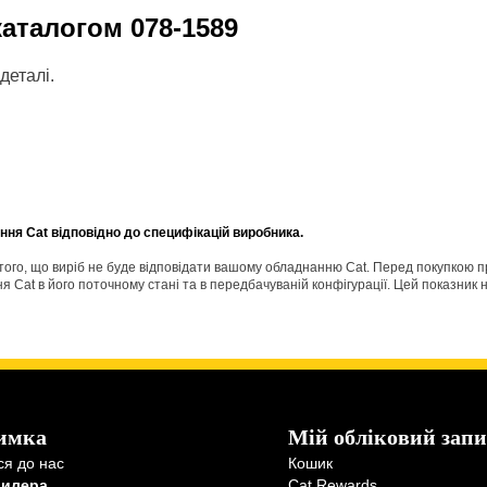
 каталогом
078-1589
деталі.
ня Cat відповідно до специфікацій виробника.
о того, що виріб не буде відповідати вашому обладнанню Cat. Перед покупкою 
Cat в його поточному стані та в передбачуваній конфігурації. Цей показник н
имка
Мій обліковий запи
ся до нас
Кошик
дилера
Cat Rewards