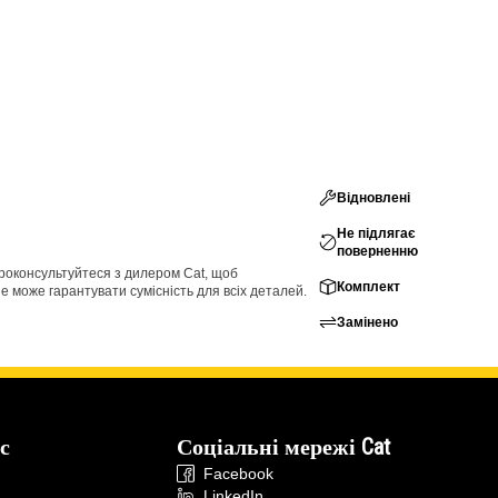
Відновлені
Не підлягає
поверненню
проконсультуйтеся з дилером Cat, щоб
Комплект
е може гарантувати сумісність для всіх деталей.
Замінено
с
Соціальні мережі Cat
Facebook
LinkedIn