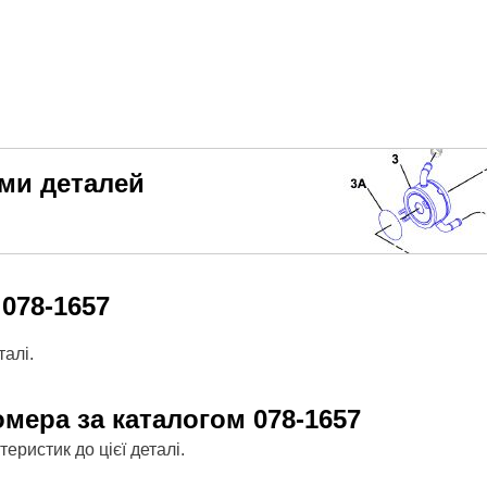
еми деталей
м
078-1657
алі.
омера за каталогом
078-1657
ристик до цієї деталі.