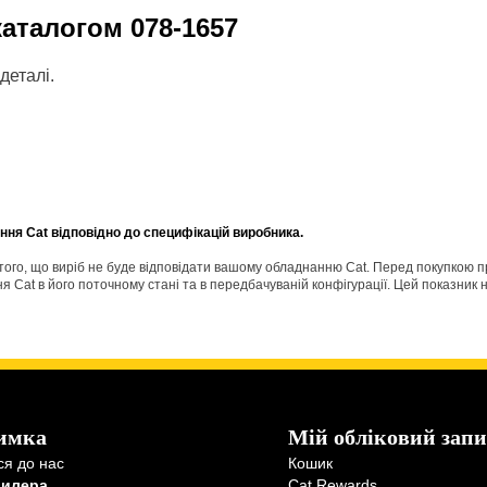
 каталогом
078-1657
деталі.
ня Cat відповідно до специфікацій виробника.
о того, що виріб не буде відповідати вашому обладнанню Cat. Перед покупкою 
Cat в його поточному стані та в передбачуваній конфігурації. Цей показник н
имка
Мій обліковий запи
ся до нас
Кошик
дилера
Cat Rewards