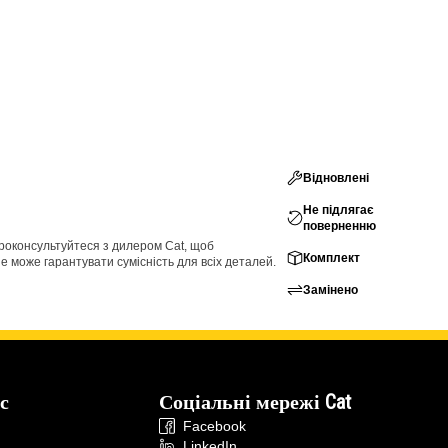
Відновлені
Не підлягає
поверненню
проконсультуйтеся з дилером Cat, щоб
Комплект
е може гарантувати сумісність для всіх деталей.
Замінено
с
Соціальні мережі Cat
Facebook
LinkedIn