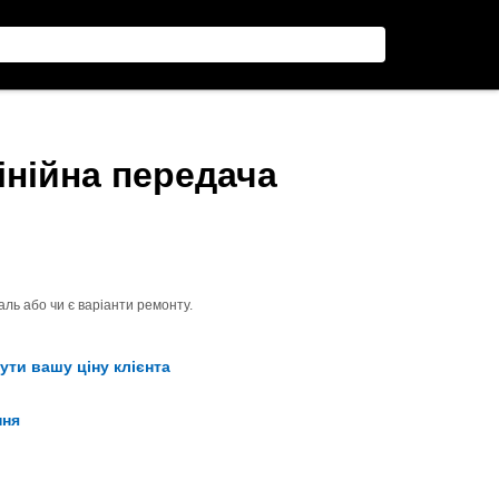
лінійна передача
ль або чи є варіанти ремонту.
ути вашу ціну клієнта
ння