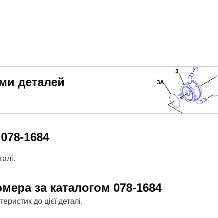
еми деталей
м
078-1684
алі.
омера за каталогом
078-1684
ристик до цієї деталі.