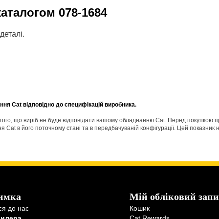
 каталогом
078-1684
деталі.
ня Cat відповідно до специфікацій виробника.
о того, що виріб не буде відповідати вашому обладнанню Cat. Перед покупкою 
Cat в його поточному стані та в передбачуваній конфігурації. Цей показник н
имка
Мій обліковий запи
ся до нас
Кошик
дилера
Cat Rewards