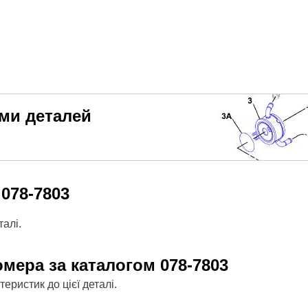
еми деталей
м
078-7803
алі.
омера за каталогом
078-7803
ристик до цієї деталі.