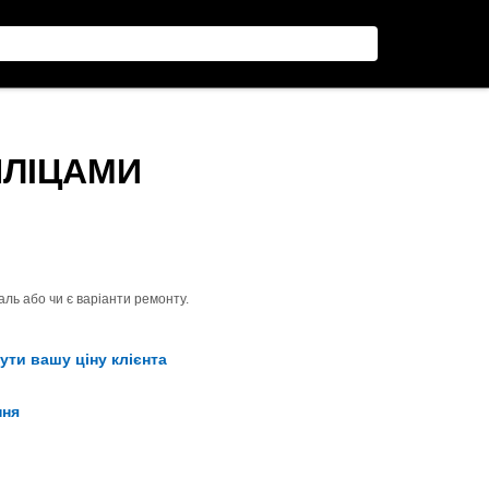
 ШЛІЦАМИ
ль або чи є варіанти ремонту.
ути вашу ціну клієнта
ння