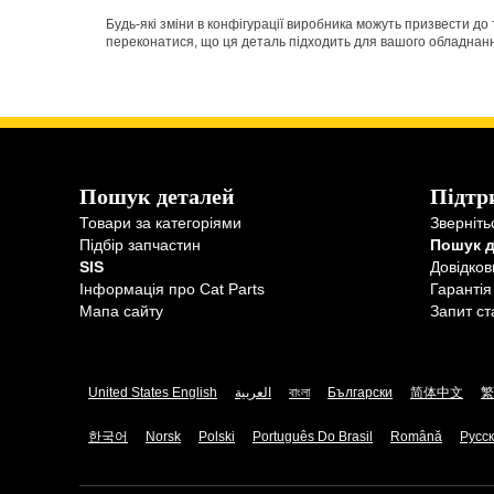
Будь-які зміни в конфігурації виробника можуть призвести д
переконатися, що ця деталь підходить для вашого обладнання 
Пошук деталей
Підтр
Товари за категоріями
Зверніть
Підбір запчастин
Пошук 
SIS
Довідков
Інформація про Cat Parts
Гарантія
Мапа сайту
Запит ст
United States English
العربية
বাংলা
Български
简体中文
繁
한국어
Norsk
Polski
Português Do Brasil
Română
Русс