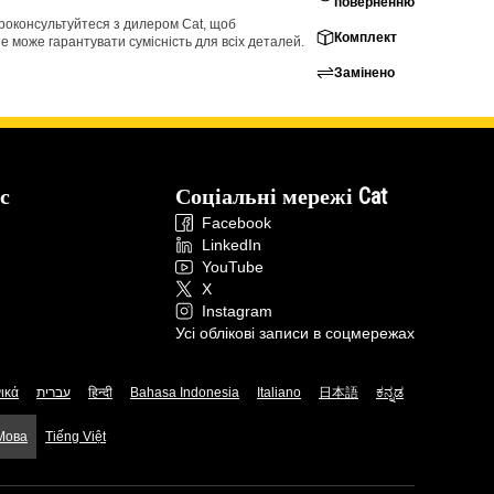
поверненню
проконсультуйтеся з дилером Cat, щоб
Комплект
е може гарантувати сумісність для всіх деталей.
Замінено
с
Соціальні мережі Cat
Facebook
LinkedIn
YouTube
X
Instagram
Усі облікові записи в соцмережах
ικά
עברית
हिन्दी
Bahasa Indonesia
Italiano
日本語
ಕನ್ನಡ
 Мова
Tiếng Việt