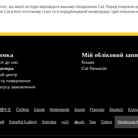
о того, що виріб не буде відповідати вашому обладнанню Cat. Перед покупкою 
Cat в його поточному стані та в передбачуваній конфігурації. Цей показник н
имка
Мій обліковий запи
ся до нас
Кошик
дилера
Cat Rewards
ий центр
 та повернення
атусу замовлення
體中文
Čeština
Dansk
Nederlands
Suomi
Français
Deutsch
Ελλην
кий
Español (Latino)
Svenska
தமிழ்
తెలుగు
ไทย
Türkçe
Українська