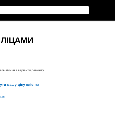
 ШЛІЦАМИ
ль або чи є варіанти ремонту.
ути вашу ціну клієнта
ння