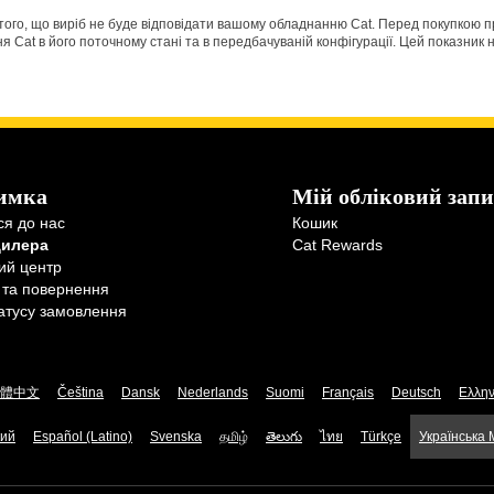
о того, що виріб не буде відповідати вашому обладнанню Cat. Перед покупкою 
Cat в його поточному стані та в передбачуваній конфігурації. Цей показник н
имка
Мій обліковий запи
ся до нас
Кошик
дилера
Cat Rewards
ий центр
 та повернення
атусу замовлення
體中文
Čeština
Dansk
Nederlands
Suomi
Français
Deutsch
Ελλην
кий
Español (Latino)
Svenska
தமிழ்
తెలుగు
ไทย
Türkçe
Українська