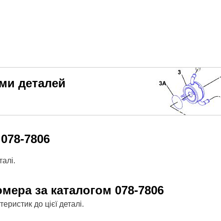
еми деталей
м
078-7806
алі.
омера за каталогом
078-7806
ристик до цієї деталі.