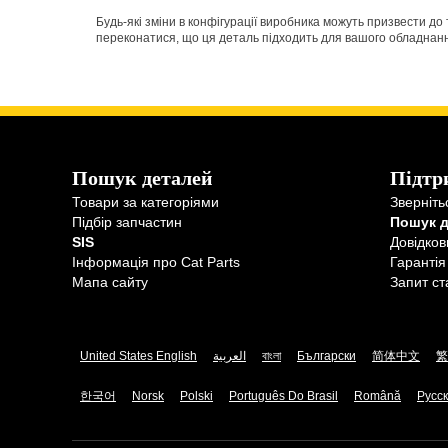
Будь-які зміни в конфігурації виробника можуть призвести д
переконатися, що ця деталь підходить для вашого обладнання 
Пошук деталей
Підтр
Товари за категоріями
Зверніть
Підбір запчастин
Пошук 
SIS
Довідков
Інформація про Cat Parts
Гарантія
Мапа сайту
Запит ст
United States English
العربية
বাংলা
Български
简体中文
繁
한국어
Norsk
Polski
Português Do Brasil
Română
Русс