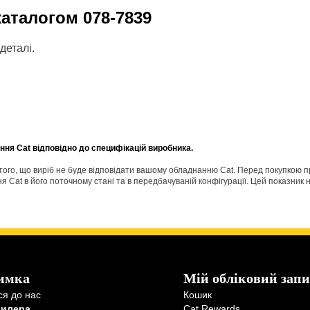
 каталогом
078-7839
деталі.
ня Cat відповідно до специфікацій виробника.
о того, що виріб не буде відповідати вашому обладнанню Cat. Перед покупкою 
Cat в його поточному стані та в передбачуваній конфігурації. Цей показник н
имка
Мій обліковий запи
ся до нас
Кошик
дилера
Cat Rewards