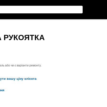
А РУКОЯТКА
ль або чи є варіанти ремонту.
ути вашу ціну клієнта
ння