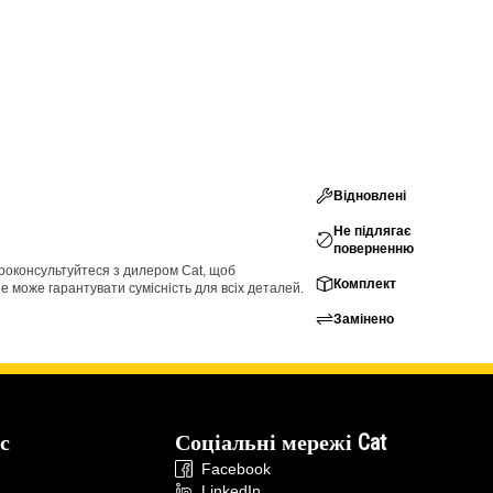
Відновлені
Не підлягає
поверненню
проконсультуйтеся з дилером Cat, щоб
Комплект
е може гарантувати сумісність для всіх деталей.
Замінено
с
Соціальні мережі Cat
Facebook
LinkedIn