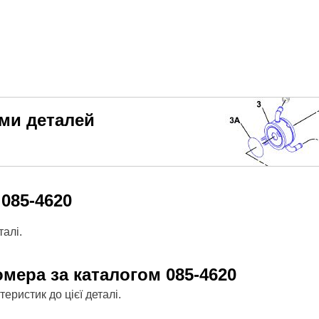
еми деталей
м
085-4620
алі.
омера за каталогом
085-4620
ристик до цієї деталі.