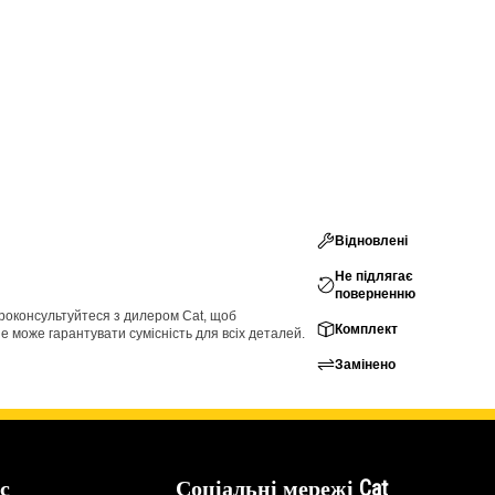
Відновлені
Не підлягає
поверненню
проконсультуйтеся з дилером Cat, щоб
Комплект
е може гарантувати сумісність для всіх деталей.
Замінено
с
Соціальні мережі Cat