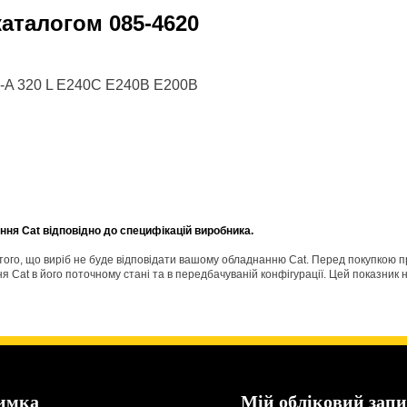
 каталогом
085-4620
5-A 320 L E240C E240B E200B
ня Cat відповідно до специфікацій виробника.
о того, що виріб не буде відповідати вашому обладнанню Cat. Перед покупкою 
Cat в його поточному стані та в передбачуваній конфігурації. Цей показник н
имка
Мій обліковий запи