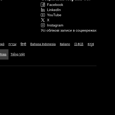
Facebook
LinkedIn
YouTube
X
Instagram
Усі облікові записи в соцмережах
ικά
עברית
हिन्दी
Bahasa Indonesia
Italiano
日本語
ಕನ್ನಡ
 Мова
Tiếng Việt