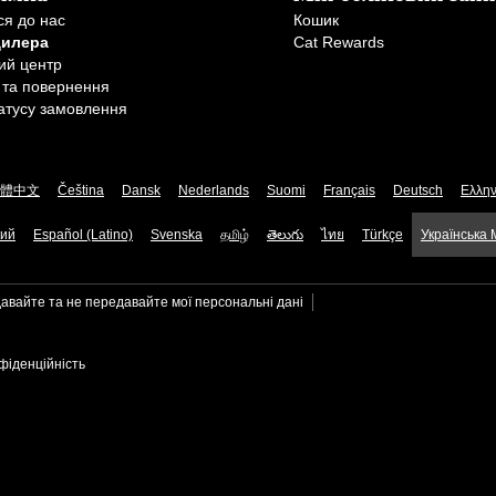
ся до нас
Кошик
дилера
Cat Rewards
ий центр
 та повернення
атусу замовлення
體中文
Čeština
Dansk
Nederlands
Suomi
Français
Deutsch
Ελλην
кий
Español (Latino)
Svenska
தமிழ்
తెలుగు
ไทย
Türkçe
Українська
авайте та не передавайте мої персональні дані
фіденційність