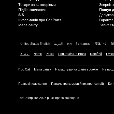
Товари за категоріями
Зверніть
Підбір запчастин
Пошук 
SIS
Довідков
Інформація про Cat Parts
Гарантія
Мапа сайту
Запит ст
United States English
العربية
বাংলা
Български
简体中文
繁
한국어
Norsk
Polski
Português Do Brasil
Română
Русс
Про Cat
Мапа сайту
Налаштування файлів​ cookie
Не прод
Правові положення
Параметри комерційних пропозицій
Кон
© Caterpillar, 2026 р. Усі права захищено