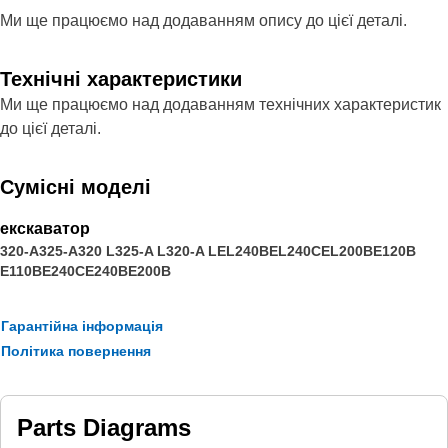
Ми ще працюємо над додаванням опису до цієї деталі.
Технічні характеристики
Ми ще працюємо над додаванням технічних характеристик
до цієї деталі.
Сумісні моделі
екскаватор
320-A
325-A
320 L
325-A L
320-A L
EL240B
EL240C
EL200B
E120B
E110B
E240C
E240B
E200B
Гарантійна інформація
Політика повернення
Parts Diagrams