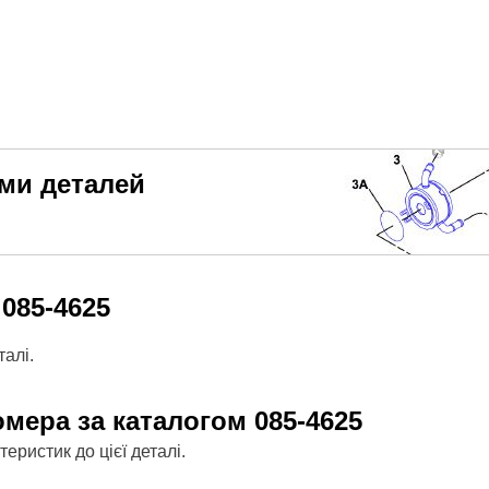
еми деталей
м
085-4625
алі.
омера за каталогом
085-4625
ристик до цієї деталі.