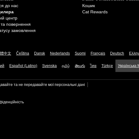
ся до нас
Кошик
дилера
Cat Rewards
ий центр
 та повернення
атусу замовлення
體中文
Čeština
Dansk
Nederlands
Suomi
Français
Deutsch
Ελλην
кий
Español (Latino)
Svenska
தமிழ்
తెలుగు
ไทย
Türkçe
Українська
авайте та не передавайте мої персональні дані
фіденційність