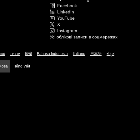
Facebook
LinkedIn
YouTube
X
Instagram
Усі облікові записи в соцмережах
ικά
עברית
हिन्दी
Bahasa Indonesia
Italiano
日本語
ಕನ್ನಡ
 Мова
Tiếng Việt