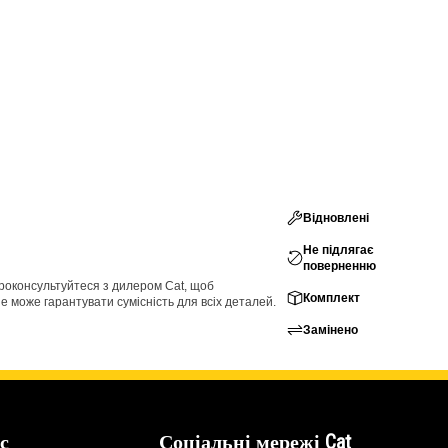
Відновлені
Не підлягає
поверненню
проконсультуйтеся з дилером Cat, щоб
Комплект
е може гарантувати сумісність для всіх деталей.
Замінено
с
Соціальні мережі Cat