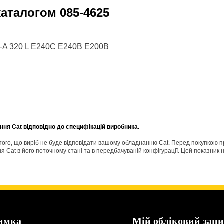
 каталогом
085-4625
5-A 320 L E240C E240B E200B
ня Cat відповідно до специфікацій виробника.
о того, що виріб не буде відповідати вашому обладнанню Cat. Перед покупкою 
Cat в його поточному стані та в передбачуваній конфігурації. Цей показник н
имка
Мій обліковий запи