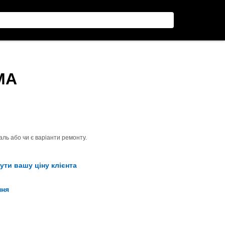
МА
ль або чи є варіанти ремонту.
ути вашу ціну клієнта
ння