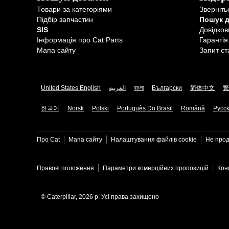
Товари за категоріями
Зверніть
Підбір запчастин
Пошук 
SIS
Довідков
Інформація про Cat Parts
Гарантія
Мапа сайту
Запит ст
United States English
العربية
বাংলা
Български
简体中文
繁
한국어
Norsk
Polski
Português Do Brasil
Română
Русс
Про Cat
Мапа сайту
Налаштування файлів​ cookie
Не прод
Правові положення
Параметри комерційних пропозицій
Кон
© Caterpillar, 2026 р. Усі права захищено