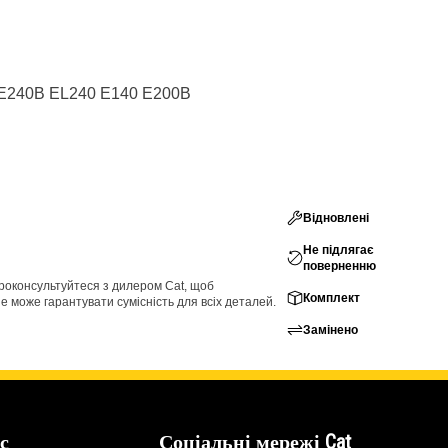
 E240B EL240 E140 E200B
Відновлені
Не підлягає
поверненню
проконсультуйтеся з дилером Cat, щоб
Комплект
е може гарантувати сумісність для всіх деталей.
Замінено
с
Соціальні мережі Cat