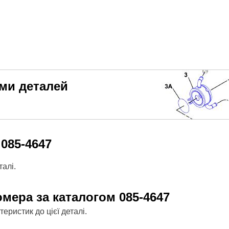
еми деталей
м
085-4647
алі.
омера за каталогом
085-4647
ристик до цієї деталі.