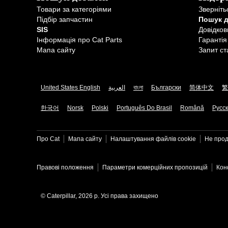
Товари за категоріями
Зверніть
Підбір запчастин
Пошук 
SIS
Довідков
Інформація про Cat Parts
Гарантія
Мапа сайту
Запит ст
United States English
العربية
বাংলা
Български
简体中文
繁
한국어
Norsk
Polski
Português Do Brasil
Română
Русс
Про Cat
Мапа сайту
Налаштування файлів​ cookie
Не прод
Правові положення
Параметри комерційних пропозицій
Кон
© Caterpillar, 2026 р. Усі права захищено