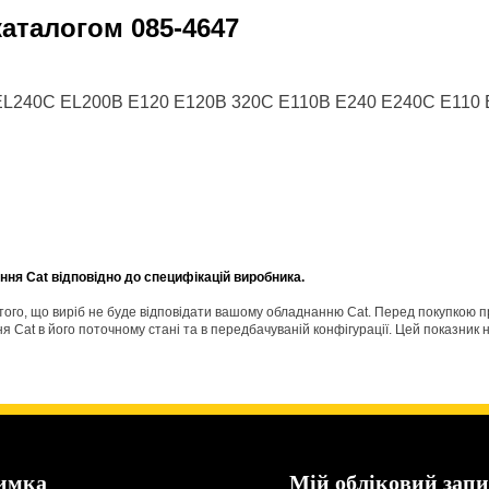
 каталогом
085-4647
0B EL240C EL200B E120 E120B 320C E110B E240 E240C E110
ня Cat відповідно до специфікацій виробника.
о того, що виріб не буде відповідати вашому обладнанню Cat. Перед покупкою 
Cat в його поточному стані та в передбачуваній конфігурації. Цей показник н
имка
Мій обліковий запи