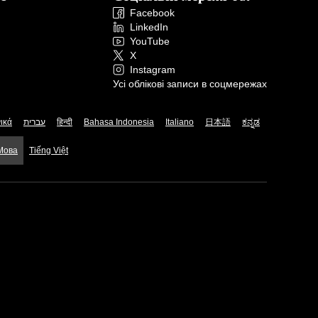
Facebook
LinkedIn
YouTube
X
Instagram
Усі облікові записи в соцмережах
ικά
עברית
हिन्दी
Bahasa Indonesia
Italiano
日本語
ಕನ್ನಡ
 Мова
Tiếng Việt