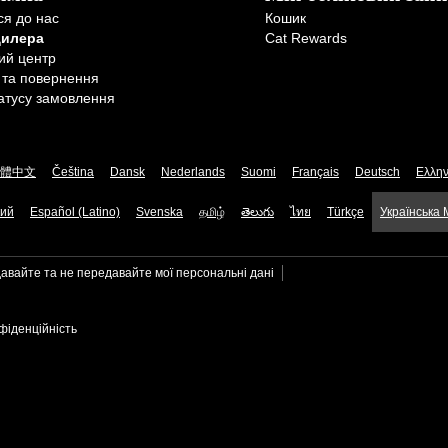
ся до нас
Кошик
дилера
Cat Rewards
ий центр
 та повернення
атусу замовлення
體中文
Čeština
Dansk
Nederlands
Suomi
Français
Deutsch
Ελλην
кий
Español (Latino)
Svenska
தமிழ்
తెలుగు
ไทย
Türkçe
Українська
авайте та не передавайте мої персональні дані
фіденційність