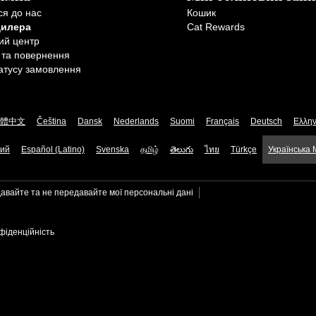
ся до нас
Кошик
дилера
Cat Rewards
ий центр
 та повернення
атусу замовлення
體中文
Čeština
Dansk
Nederlands
Suomi
Français
Deutsch
Ελλην
кий
Español (Latino)
Svenska
தமிழ்
తెలుగు
ไทย
Türkçe
Українська
авайте та не передавайте мої персональні дані
фіденційність