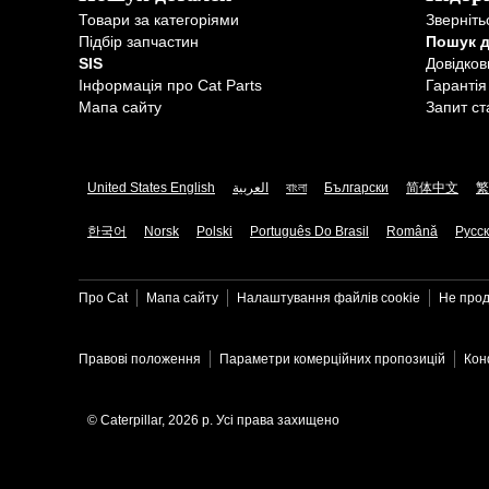
Товари за категоріями
Зверніть
Підбір запчастин
Пошук 
SIS
Довідков
Інформація про Cat Parts
Гарантія
Мапа сайту
Запит ст
United States English
العربية
বাংলা
Български
简体中文
繁
한국어
Norsk
Polski
Português Do Brasil
Română
Русс
Про Cat
Мапа сайту
Налаштування файлів​ cookie
Не прод
Правові положення
Параметри комерційних пропозицій
Кон
© Caterpillar, 2026 р. Усі права захищено