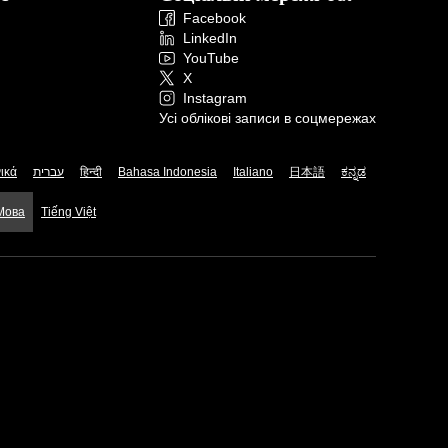
Facebook
LinkedIn
YouTube
X
Instagram
Усі облікові записи в соцмережах
ικά
עברית
हिन्दी
Bahasa Indonesia
Italiano
日本語
ಕನ್ನಡ
 Мова
Tiếng Việt