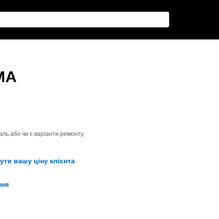
МА
ль або чи є варіанти ремонту.
ути вашу ціну клієнта
ння