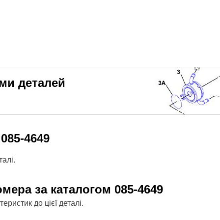
еми деталей
м
085-4649
алі.
омера за каталогом
085-4649
ристик до цієї деталі.