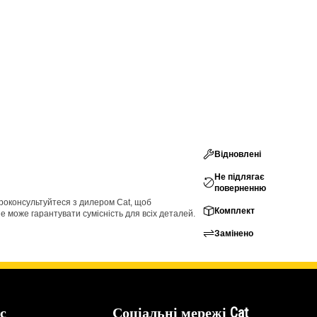
Відновлені
Не підлягає
поверненню
проконсультуйтеся з дилером Cat, щоб
Комплект
е може гарантувати сумісність для всіх деталей.
Замінено
с
Соціальні мережі Cat