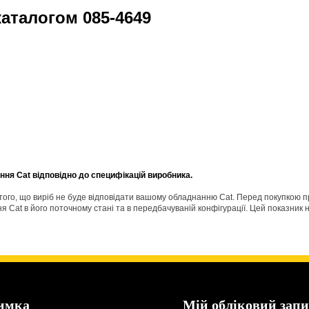
 каталогом
085-4649
ня Cat відповідно до специфікацій виробника.
о того, що виріб не буде відповідати вашому обладнанню Cat. Перед покупкою 
Cat в його поточному стані та в передбачуваній конфігурації. Цей показник н
имка
Мій обліковий запи