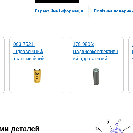
Гарантійна інформація
Політика поверне
093-7521:
179-9806:
Гідравлічний/
Надвисокоефективн
трансмісійний
ий гідравлічний
масляний фільтр
фільтр
еми деталей