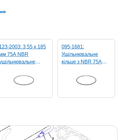
ння
123-2003: 3,55 x 185
095-1681:
мм 75A NBR
Ущільнювальне
ущільнювальне
кільце з NBR 75A
кільце
розміром 3,1 x 144,4
мм