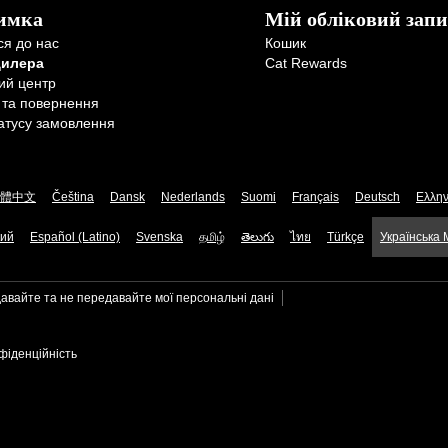
имка
Мій обліковий запи
ся до нас
Кошик
дилера
Cat Rewards
ий центр
 та повернення
атусу замовлення
體中文
Čeština
Dansk
Nederlands
Suomi
Français
Deutsch
Ελλην
кий
Español (Latino)
Svenska
தமிழ்
తెలుగు
ไทย
Türkçe
Українська
авайте та не передавайте мої персональні дані
фіденційність