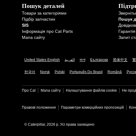
Пошук деталей
Підтр
Товари за категоріями
Зверніть
Підбір запчастин
Пошук 
SIS
Довідков
Інформація про Cat Parts
Гарантія
Мапа сайту
Запит ст
United States English
العربية
বাংলা
Български
简体中文
繁
한국어
Norsk
Polski
Português Do Brasil
Română
Русс
Про Cat
Мапа сайту
Налаштування файлів​ cookie
Не прод
Правові положення
Параметри комерційних пропозицій
Кон
© Caterpillar, 2026 р. Усі права захищено