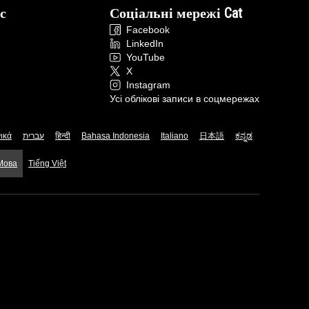
с
Соціальні мережі Cat
Facebook
LinkedIn
YouTube
X
Instagram
Усі облікові записи в соцмережах
ικά
עברית
हिन्दी
Bahasa Indonesia
Italiano
日本語
ಕನ್ನಡ
 Мова
Tiếng Việt