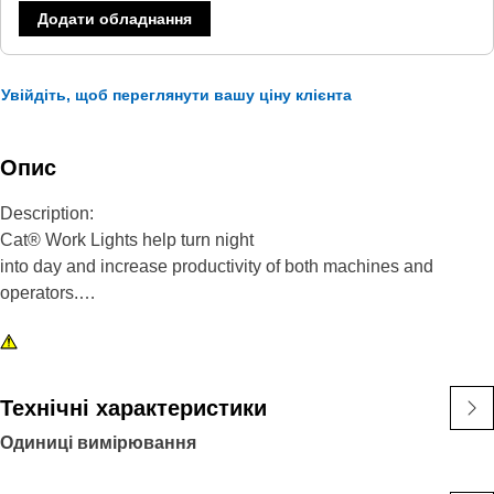
Додати обладнання
Увійдіть, щоб переглянути вашу ціну клієнта
Опис
Description:
Cat® Work Lights help turn night
into day and increase productivity of both machines and
operators.
Attributes:
1) Premium Cat Lights are designed to meet the demanding
vibration levels of both large and small machines
Технічні характеристики
2)Cat Lights are adaptable to other machines in your fleet, and
Одиниці вимірювання
can be retrofitted to older machines