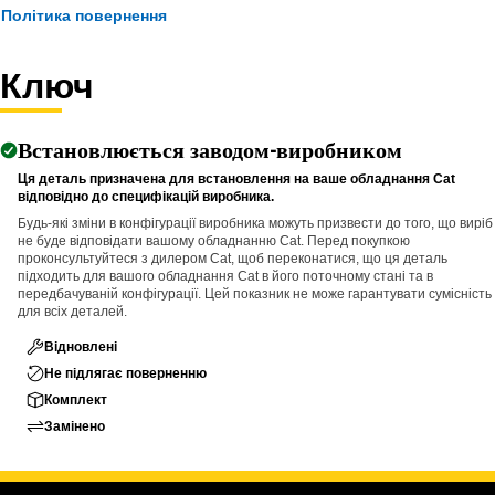
Політика повернення
Applications:
The 12-Point Impact Socket is used in conjunction with impact
Ключ
wrenches to handle hexagonal fasteners on equipment
components, ensuring efficient maintenance and assembly
operations.
Встановлюється заводом-виробником
Ця деталь призначена для встановлення на ваше обладнання Cat
відповідно до специфікацій виробника.
Будь-які зміни в конфігурації виробника можуть призвести до того, що виріб
не буде відповідати вашому обладнанню Cat. Перед покупкою
проконсультуйтеся з дилером Cat, щоб переконатися, що ця деталь
підходить для вашого обладнання Cat в його поточному стані та в
передбачуваній конфігурації. Цей показник не може гарантувати сумісність
для всіх деталей.
Відновлені
Не підлягає поверненню
Комплект
Замінено