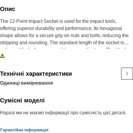
Опис
The 12-Point Impact Socket is used for the impact tools,
offering superior durability and performance. Its hexagonal
shape allows for a secure grip on nuts and bolts, reducing the
stripping and rounding. The standard length of the socket is
optimized for both access and torque applications. The black
oxide finish enhances resistance to corrosion and wear,
extending the tool's lifespan. The sockets used are tailored for
high-torque impact applications.
Технічні характеристики
Одиниці вимірювання
Attributes:
• Compatible with standard 3/8 inch square drive size for
impact tools.
Сумісні моделі
• Shallow length socket.
Наразі ми не маємо інформації про сумісність цієї деталі.
• Used to handle high-torque applications without deformation.
• Ensures a secure fit to reduce the risk of fastener damage.
• Provides excellent gripping power for reliable fastening.
Гарантійна інформація