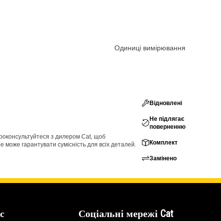
Одиниці вимірювання
Відновлені
Не підлягає
поверненню
проконсультуйтеся з дилером Cat, щоб
Комплект
е може гарантувати сумісність для всіх деталей.
Замінено
с
Соціальні мережі Cat