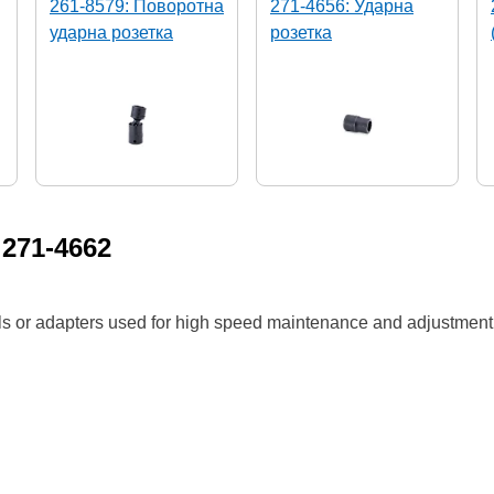
261-8579: Поворотна
271-4656: Ударна
ударна розетка
розетка
м
271-4662
ols or adapters used for high speed maintenance and adjustment