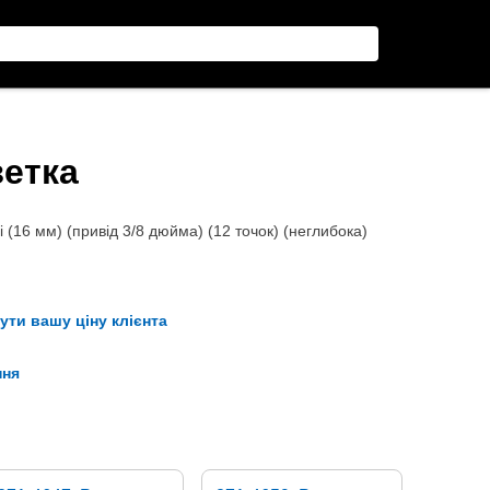
зетка
 (16 мм) (привід 3/8 дюйма) (12 точок) (неглибока)
ути вашу ціну клієнта
ння