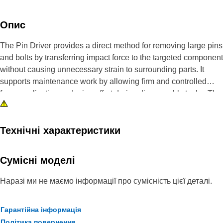
Опис
The Pin Driver provides a direct method for removing large pins
and bolts by transferring impact force to the targeted component
without causing unnecessary strain to surrounding parts. It
supports maintenance work by allowing firm and controlled
force application, reducing effort during disassembly tasks. The
driver helps in handling tightly fitted or seized pins by delivering
consistent impact, improving removal efficiency, and reducing
the chances of surface damage. The tool helps maintain
Технічні характеристики
alignment during removal and ensures smoother servicing
operations.
Сумісні моделі
Attributes:
Наразі ми не маємо інформації про сумісність цієї деталі.
• Enables controlled removal of tightly fitted components.
• Supports efficient disassembly during maintenance tasks.
Гарантійна інформація
• Helps avoid damage to surrounding components during
Політика повернення