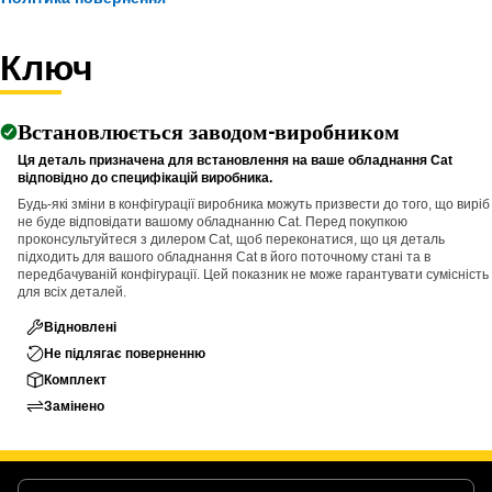
impact.
• Suitable for removing pins and bolts greater than 1/2 inch and
up to 7/8 inch (22.23 mm) in diameter.
Ключ
Applications:
Встановлюється заводом-виробником
The Pin Driver is used in service areas where large pins and
bolts are installed within assemblies and applied directly
Ця деталь призначена для встановлення на ваше обладнання Cat
відповідно до специфікацій виробника.
against the pin or bolt to transfer impact force for removal.
Будь-які зміни в конфігурації виробника можуть призвести до того, що виріб
не буде відповідати вашому обладнанню Cat. Перед покупкою
проконсультуйтеся з дилером Cat, щоб переконатися, що ця деталь
підходить для вашого обладнання Cat в його поточному стані та в
передбачуваній конфігурації. Цей показник не може гарантувати сумісність
для всіх деталей.
Відновлені
Не підлягає поверненню
Комплект
Замінено