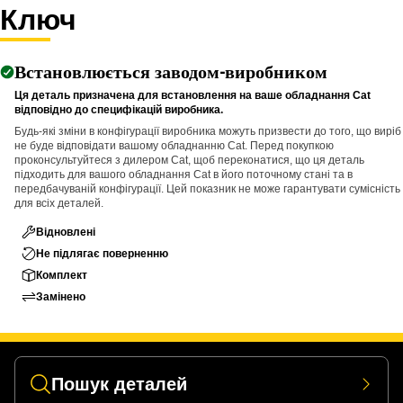
Ключ
Applications:
The Pin Driver is used during disassembly tasks where large
Встановлюється заводом-виробником
pins and bolts need to be removed from assembled
components and transfers impact force directly onto the pin or
Ця деталь призначена для встановлення на ваше обладнання Cat
відповідно до специфікацій виробника.
bolt to push it out from its seated position.
Будь-які зміни в конфігурації виробника можуть призвести до того, що виріб
не буде відповідати вашому обладнанню Cat. Перед покупкою
проконсультуйтеся з дилером Cat, щоб переконатися, що ця деталь
підходить для вашого обладнання Cat в його поточному стані та в
передбачуваній конфігурації. Цей показник не може гарантувати сумісність
для всіх деталей.
Відновлені
Не підлягає поверненню
Комплект
Замінено
Пошук деталей