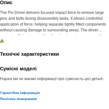
Опис
The Pin Driver delivers focused impact force to remove large
pins and bolts during disassembly tasks. It allows controlled
application of force, helping separate tightly fitted components
without causing damage to surrounding areas. The driver
supports efficient removal by directing impact energy exactly
onto the target pin or bolt, reducing effort and improving task
accuracy. It also helps maintain alignment during striking,
which improves removal efficiency and reduces the chance of
Технічні характеристики
slippage.
Сумісні моделі
Attributes:
• Helps prevent damage to surrounding components during
Наразі ми не маємо інформації про сумісність цієї деталі.
removal.
• Supports safe handling during removal operations.
Гарантійна інформація
• Reduces the effort required for pin and bolt removal.
Політика повернення
• Suitable for removing pins and bolts greater than 2-1/2 inch
and up to 3 inch (76.2 mm) diameters.