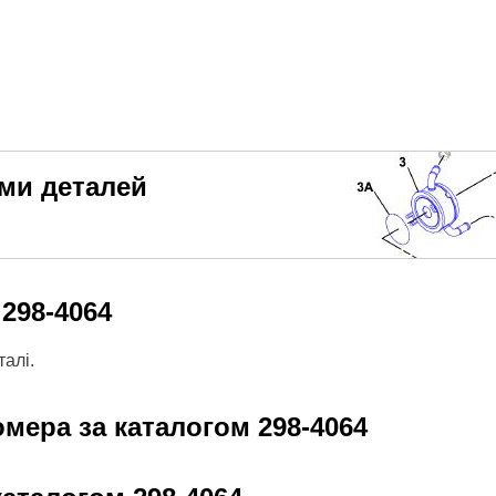
еми деталей
м
298-4064
алі.
омера за каталогом
298-4064