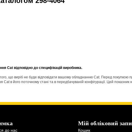
 каталогом
298-4064
ня Cat відповідно до специфікацій виробника.
о того, що виріб не буде відповідати вашому обладнанню Cat. Перед покупкою 
Cat в його поточному стані та в передбачуваній конфігурації. Цей показник н
имка
Мій обліковий запи
ся до нас
Кошик