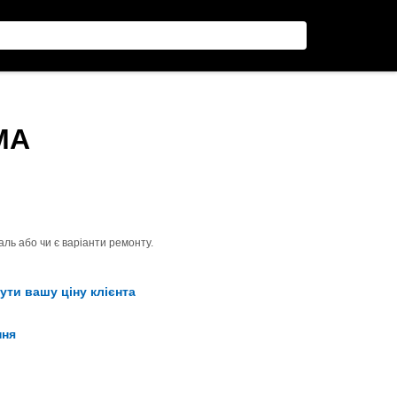
МА
ль або чи є варіанти ремонту.
ути вашу ціну клієнта
ння