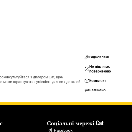
Відновлені
Не підлягає
поверненню
проконсультуйтеся з дилером Cat, щоб
Комплект
е може гарантувати сумісність для всіх деталей.
Замінено
с
Соціальні мережі Cat
Facebook