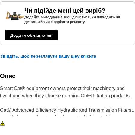
Чи підійде мені цей виріб?
Додайте обладнання, щоб дізнатися, чи підходить ця
деталь або чи є варіанти ремонту.
Додати обладнання
Увійдіть, щоб переглянути вашу ціну клієнта
Опис
Smart Cat® equipment owners protect their machinery and
livelihood when they choose genuine Cat® filtration products.
Cat® Advanced Efficiency Hydraulic and Transmission Filters
provide increased contamination control without giving up
superior dirt-holding. Using improved filter media, our filters
offer higher efficiency, improved capacity and lower pressure