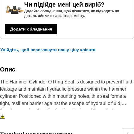
Чи підійде мені цей виріб?
Додайте обладнання, щоб дізнатися, чи підходить ця
деталь або чи є варіанти ремонту.
Додати обладнання
Увійдіть, щоб переглянути вашу ціну клієнта
Опис
The Hammer Cylinder O Ring Seal is designed to prevent fluid
leakage and maintain hydraulic pressure within the hammer
cylinder. Positioned within mounting holes, this seal forms a
tight, resilient barrier against the escape of hydraulic fluid,
thereby ensuring the effective functioning of the cylinder.
Sealing off potential leak paths helps preserve hydraulic
system integrity, prolonging component lifespan.