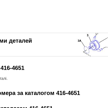
еми деталей
м
416-4651
алі.
омера за каталогом
416-4651