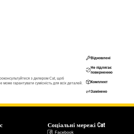
Відновлені
Не підлягає
поверненню
проконсультуйтеся з дилером Cat, щоб
Комплект
е може гарантувати сумісність для всіх деталей.
Замінено
с
Соціальні мережі Cat
Facebook