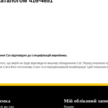
 каталогом
416-4651
ня Cat відповідно до специфікацій виробника.
о того, що виріб не буде відповідати вашому обладнанню Cat. Перед покупкою 
Cat в його поточному стані та в передбачуваній конфігурації. Цей показник н
имка
Мій обліковий запи
ся до нас
Кошик