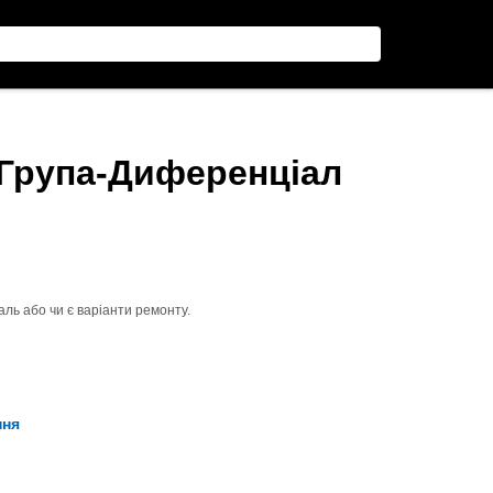
 Група-Диференціал
ль або чи є варіанти ремонту.
ння