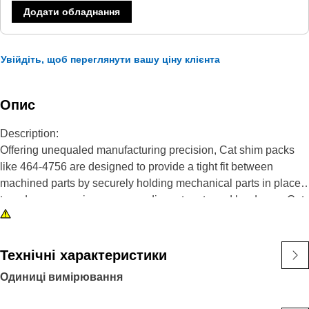
Додати обладнання
Увійдіть, щоб переглянути вашу ціну клієнта
Опис
Description:
Offering unequaled manufacturing precision, Cat shim packs
like 464-4756 are designed to provide a tight fit between
machined parts by securely holding mechanical parts in place
to reduce excessive wear on adjacent parts and hardware. Cat
steel shim packs provide superior protection, being
manufactured from high quality materials with properties that
provide a long wear life, and the high performance you
Технічні характеристики
demand. Protect your investment with genuine Cat shim parts.
Одиниці вимірювання
Attributes: