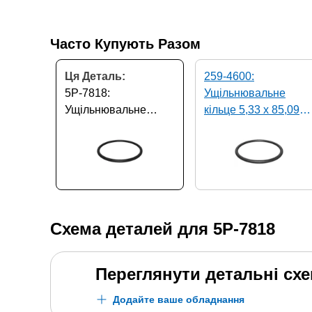
Часто Купують Разом
Ця Деталь:
259-4600:
5P-7818:
Ущільнювальне
Ущільнювальне
кільце 5,33 x 85,09
кільце з внутрішнім
мм 75A FKM
діаметром 91,44 мм
Схема деталей для
5P-7818
Переглянути детальні сх
Додайте ваше обладнання