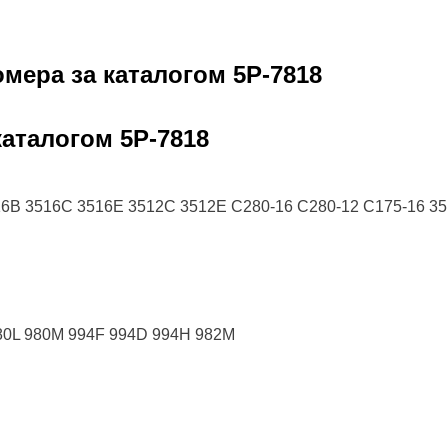
омера за каталогом
5P-7818
 каталогом
5P-7818
16B 3516C 3516E 3512C 3512E C280-16 C280-12 C175-16 3
80L 980M 994F 994D 994H 982M