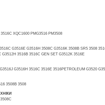
B 3516C XQC1600 PMG3516 PM3508
3516C G3516E G3516H 3508C G3516K 3508B SR5 3508 351
C G3512H 3516B 3516C GEN SET G3512K 3516E
G3516J G3516H 3516C 3516E 3516PETROLEUM G3520 G35
516 3508B 3508
ХНІКИ
 3508C