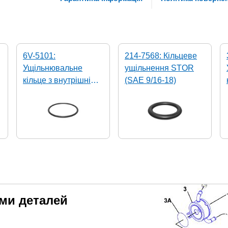
6V-5101:
214-7568: Кільцеве
Ущільнювальне
ущільнення STOR
кільце з внутрішнім
(SAE 9/16-18)
діаметром 107,32 мм
еми деталей