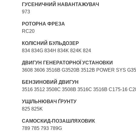
ГУСЕНИЧНИЙ НАВАНТАЖУВАЧ
973
РОТОРНА ФРЕЗА
RC20
КОЛІСНИЙ БУЛЬДОЗЕР
834 834G 834H 834K 824K 824
ДВИГУН ГЕНЕРАТОРНОЇ УСТАНОВКИ
3608 3606 3516B G3520B 3512B POWER SYS G352
БЕНЗИНОВИЙ ДВИГУН
3516 3512 3508C 3508B 3516C 3516B C175-16 C2
УЩІЛЬНЮВАЧ ҐРУНТУ
825 825K
САМОСКИД-ПОЗАШЛЯХОВИК
789 785 793 789G