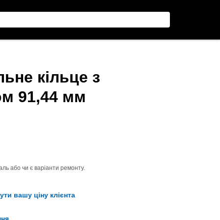
ьне кільце з
ом 91,44 мм
ль або чи є варіанти ремонту.
ути вашу ціну клієнта
ння