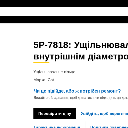
5P-7818
: Ущільнювал
внутрішнім діаметр
Ущільнювальне кільце
Марка: Cat
Чи це підійде, або ж потрібен ремонт?
Додайте обладнання, щоб дізнатися, чи підходить ця дета
Перевірити ціну
Увійдіть, щоб переглян
Гарантійна інформація
Політика поверне