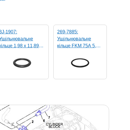
3J-1907:
269-7885:
Ущільнювальне
Ущільнювальне
кільце 1,98 x 11,89
кільце FKM 75A 5,33
мм 90А NBR
x 72,39 мм