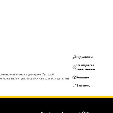
Відновлені
Не підлягає
поверненню
проконсультуйтеся з дилером Cat, щоб
Комплект
е може гарантувати сумісність для всіх деталей.
Замінено