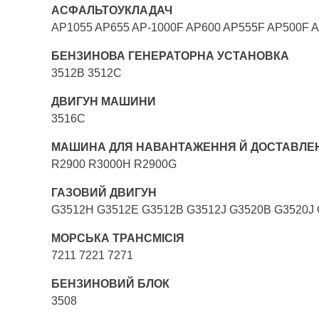
АСФАЛЬТОУКЛАДАЧ
AP1055 AP655 AP-1000F AP600 AP555F AP500F A
БЕНЗИНОВА ГЕНЕРАТОРНА УСТАНОВКА
3512B 3512C
ДВИГУН МАШИНИ
3516C
МАШИНА ДЛЯ НАВАНТАЖЕННЯ Й ДОСТАВЛЕ
R2900 R3000H R2900G
ГАЗОВИЙ ДВИГУН
G3512H G3512E G3512B G3512J G3520B G3520J 
МОРСЬКА ТРАНСМІСІЯ
7211 7221 7271
БЕНЗИНОВИЙ БЛОК
3508