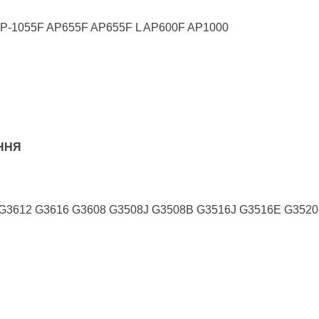
P-1055F AP655F AP655F L AP600F AP1000
ННЯ
G3612 G3616 G3608 G3508J G3508B G3516J G3516E G3520