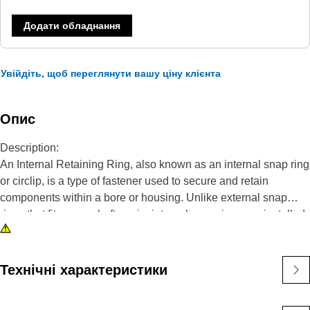
Додати обладнання
Увійдіть, щоб переглянути вашу ціну клієнта
Опис
Description:
An Internal Retaining Ring, also known as an internal snap ring
or circlip, is a type of fastener used to secure and retain
components within a bore or housing. Unlike external snap
rings that fit over a shaft or pin, internal snap rings are installed
inside a bore or groove to hold components in place. The main
purpose of an internal snap ring is to prevent axial movement or
displacement of components within a bore or housing. It acts as
Технічні характеристики
a retaining device, holding components such as bearings,
shafts, or seals securely in place.