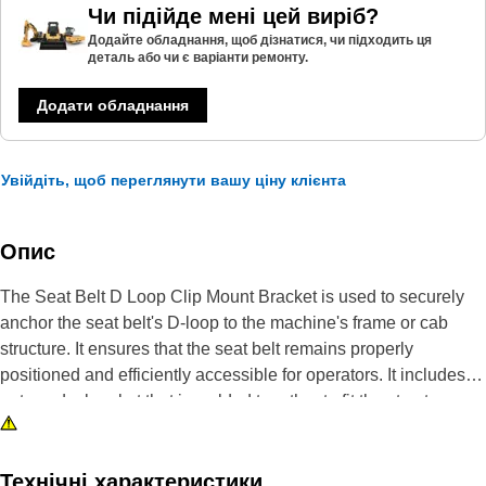
Чи підійде мені цей виріб?
Додайте обладнання, щоб дізнатися, чи підходить ця
деталь або чи є варіанти ремонту.
Додати обладнання
Увійдіть, щоб переглянути вашу ціну клієнта
Опис
The Seat Belt D Loop Clip Mount Bracket is used to securely
anchor the seat belt's D-loop to the machine's frame or cab
structure. It ensures that the seat belt remains properly
positioned and efficiently accessible for operators. It includes
nuts and a bracket that is welded together to fit the structure
and is made of steel material.
Attributes:
Технічні характеристики