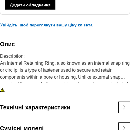
Додати обладнання
Увійдіть, щоб переглянути вашу ціну клієнта
Опис
Description:
An Internal Retaining Ring, also known as an internal snap ring
or circlip, is a type of fastener used to secure and retain
components within a bore or housing. Unlike external snap
rings that fit over a shaft or pin, internal snap rings are installed
inside a bore or groove to hold components in place. The main
purpose of an internal snap ring is to prevent axial movement or
displacement of components within a bore or housing. It acts as
Технічні характеристики
a retaining device, holding components such as bearings,
shafts, or seals securely in place.
Сумісні моделі