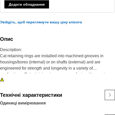
Додати обладнання
Увійдіть, щоб переглянути вашу ціну клієнта
Опис
Description:
Cat retaining rings are installed into machined grooves in
housings/bores (internal) or on shafts (external) and are
engineered for strength and longevity in a variety of
applications. Cat retaining rings are manufactured to precise
specifications and are built for durability, reliability, and
productivity. You can count on this built for it product to help you
get more done.
Технічні характеристики
Одиниці вимірювання
Attributes:
• Retaining rings meet or exceed, ANSI, ASTM and DIN