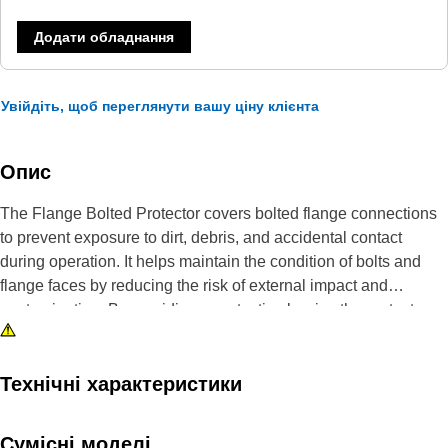
Додати обладнання
Увійдіть, щоб переглянути вашу ціну клієнта
Опис
The Flange Bolted Protector covers bolted flange connections
to prevent exposure to dirt, debris, and accidental contact
during operation. It helps maintain the condition of bolts and
flange faces by reducing the risk of external impact and
contamination. By providing a protective barrier, the protector
supports secure fastening and reduces the chance of
connection loosening caused by environmental exposure.
Технічні характеристики
Attributes:
• Supports stable sealing performance at flange connections.
Сумісні моделі