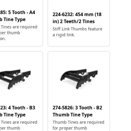
285:
5 Tooth - A4
224-6232:
454 mm (18
 Tine Type
in) 2 Teeth/2 Tines
Tines are required
Stiff Link Thumbs feature
oper thumb
a rigid link.
on.
823:
4 Tooth - B3
274-5826:
3 Tooth - B2
 Tine Type
Thumb Tine Type
Tines are required
Thumb Tines are required
oper thumb
for proper thumb