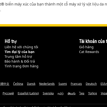
® biến máy xúc của bạn thành một cỗ máy xử lý vật liệu đa năn
.
Hỗ trợ
Tài khoản của t
Liên hệ với chúng tôi
Giỏ hàng
Tìm đại lý của bạn
Cat Rewards
Trung tâm hỗ trợ
Bảo hành & Đổi trả
Tình trạng Đơn hàng
繁體中文
Čeština
Dansk
Nederlands
Suomi
Français
Deutsch
Ελλη
Русский
Español (Latino)
Svenska
தமிழ்
తెలుగు
ไทย
Türkçe
Укр