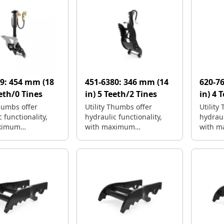
09:
454 mm (18
451-6380:
346 mm (14
620-7
eeth/0 Tines
in) 5 Teeth/2 Tines
in) 4 
Thumbs offer
Utility Thumbs offer
Utility
 functionality,
hydraulic functionality,
hydraul
ximum
with maximum
with 
ngeability.
interchangeability.
interch