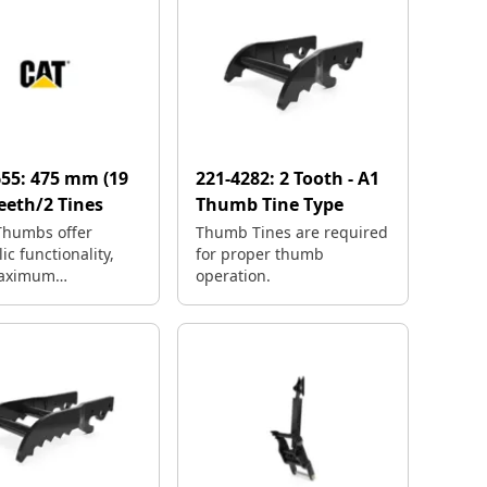
655:
475 mm (19
221-4282:
2 Tooth - A1
Teeth/2 Tines
Thumb Tine Type
 Thumbs offer
Thumb Tines are required
ic functionality,
for proper thumb
maximum
operation.
angeability.