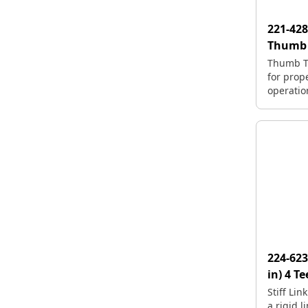
221-42
Thumb 
Thumb Ti
for prop
operatio
224-62
in) 4 T
Stiff Li
a rigid li