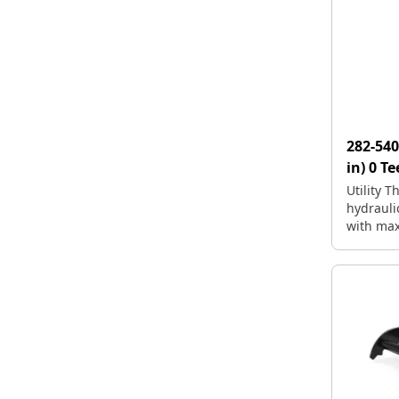
282-54
in) 0 T
Utility 
hydraulic
with ma
intercha