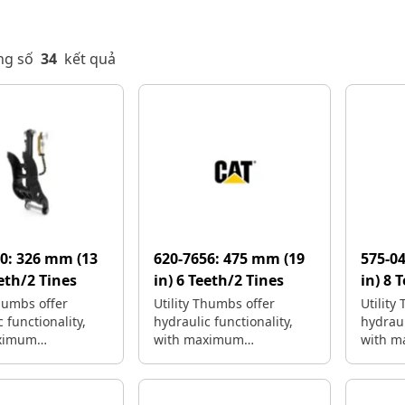
ng số
34
kết quả
40:
326 mm (13
620-7656:
475 mm (19
575-0
eeth/2 Tines
in) 6 Teeth/2 Tines
in) 8 
Thumbs offer
Utility Thumbs offer
Utility
 functionality,
hydraulic functionality,
hydraul
ximum
with maximum
with 
ngeability.
interchangeability.
interch