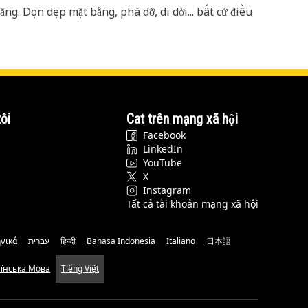
g. Dọn dẹp mặt bằng, phá dỡ, di dời... bất cứ điều
ôi
Cat trên mạng xã hội
Facebook
LinkedIn
YouTube
X
Instagram
Tất cả tài khoản mạng xã hội
νικά
עברית
हिन्दी
Bahasa Indonesia
Italiano
日本語
аїнська Мова
Tiếng Việt