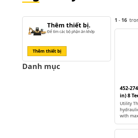
1
-
16
tro
Thêm thiết bị.
Để tìm các bộ phận ăn khớp
Thêm thiết bị
Danh mục
452-27
in) 8 T
Utility 
hydraulic
with ma
intercha