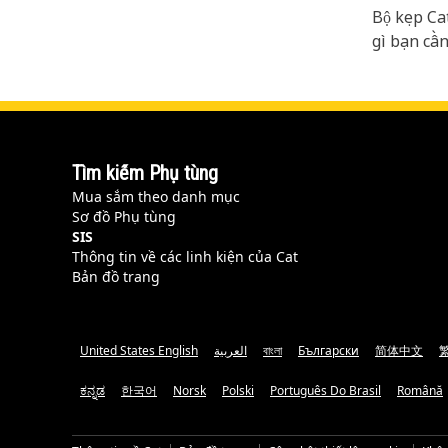
Bộ kẹp Cat
gì bạn cần
Tìm kiếm Phụ tùng
Mua sắm theo danh mục
Sơ đồ Phụ tùng
SIS
Thông tin về các linh kiện của Cat
Bản đồ trang
United States English
العربية
বাংলা
Български
简体中文
ಕನ್ನಡ
한국어
Norsk
Polski
Português Do Brasil
Română