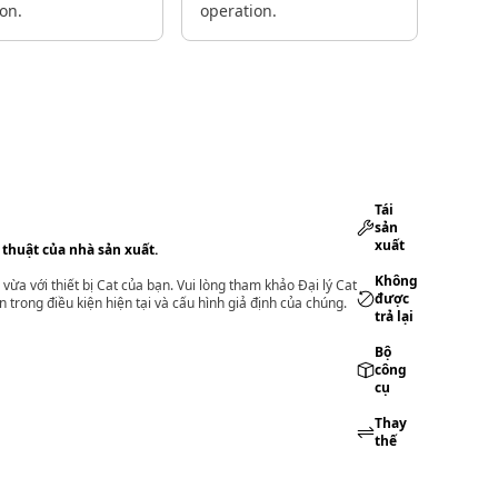
on.
operation.
Tái
sản
xuất
 thuật của nhà sản xuất.
Không
vừa với thiết bị Cat của bạn. Vui lòng tham khảo Đại lý Cat
được
 trong điều kiện hiện tại và cấu hình giả định của chúng.
trả lại
Bộ
công
cụ
Thay
thế