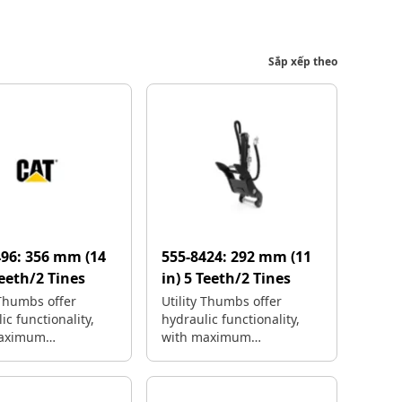
Sắp xếp theo
496:
356 mm (14
555-8424:
292 mm (11
Teeth/2 Tines
in) 5 Teeth/2 Tines
 Thumbs offer
Utility Thumbs offer
ic functionality,
hydraulic functionality,
maximum
with maximum
angeability.
interchangeability.