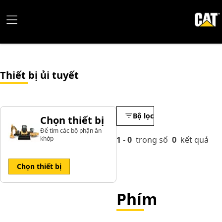
Thiết bị ủi tuyết
Bộ lọc
Chọn thiết bị
Để tìm các bộ phận ăn
khớp
1
-
0
trong số
0
kết quả
Chọn thiết bị
Phím