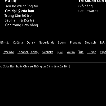
Hỗ trợ
Tài khoản của t
Liên hệ với chúng tôi
Giỏ hàng
Tìm đại lý của bạn
Cat Rewards
Trung tâm hỗ trợ
Bảo hành & Đổi trả
Tình trạng Đơn hàng
繁體中文
Čeština
Dansk
Nederlands
Suomi
Français
Deutsch
Ελλη
Русский
Español (Latino)
Svenska
தமிழ்
తెలుగు
ไทย
Türkçe
Укр
g được Bán hoặc Chia sẻ Thông tin Cá nhân của Tôi