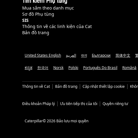
Tìm kiếm Phụ tùng
Mua sắm theo danh mục
Sơ đồ Phụ tùng
SIS
Thông tin về các linh kiện của Cat
Bản đồ trang
United States English
العربية
বাংলা
Български
简体中文
ಕನ್ನಡ
한국어
Norsk
Polski
Português Do Brasil
Română
Thông tin về Cat
Bản đồ trang
Cập nhật thiết lập cookie
Khôn
Điều khoản Pháp lý
Ưu tiên tiếp thị của tôi
Quyền riêng tư
Caterpillar© 2026 Bảo lưu mọi quyền