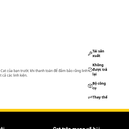
Tái sản
xuất
Không
được trả
lý Cat của bạn trước khi thanh toán để đảm bảo rằng linh
lại
 cả các linh kiện.
Bộ công
cụ
Thay thế