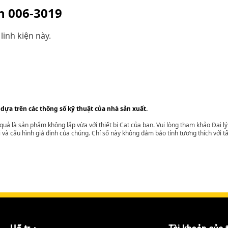
ện
006-3019
linh kiện này.
 dựa trên các thông số kỹ thuật của nhà sản xuất.
t quả là sản phẩm không lắp vừa với thiết bị Cat của bạn. Vui lòng tham khảo Đại 
i và cấu hình giả định của chúng. Chỉ số này không đảm bảo tính tương thích với tất