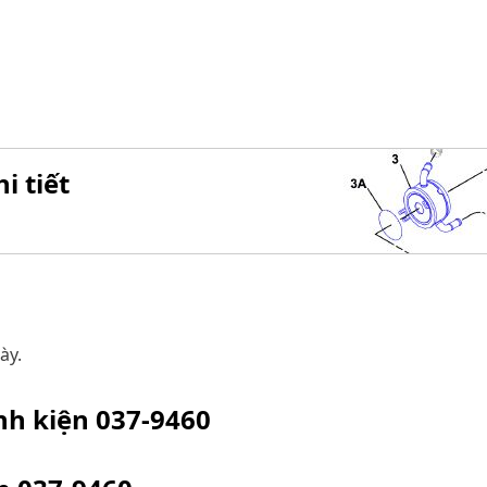
i tiết
ày.
inh kiện
037-9460