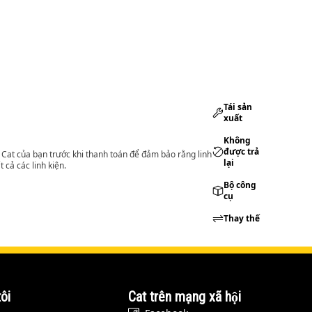
Tái sản
xuất
Không
được trả
lý Cat của bạn trước khi thanh toán để đảm bảo rằng linh
lại
 cả các linh kiện.
Bộ công
cụ
Thay thế
ôi
Cat trên mạng xã hội