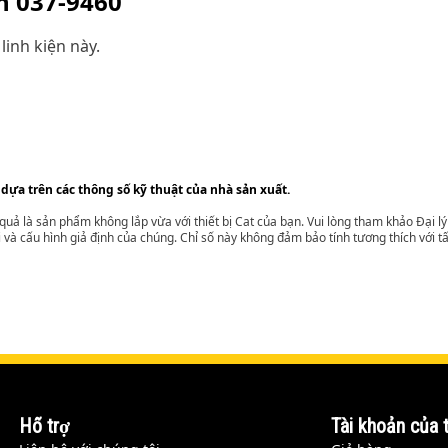
ện
037-9460
linh kiện này.
 dựa trên các thông số kỹ thuật của nhà sản xuất.
t quả là sản phẩm không lắp vừa với thiết bị Cat của bạn. Vui lòng tham khảo Đại 
i và cấu hình giả định của chúng. Chỉ số này không đảm bảo tính tương thích với tất
Hỗ trợ
Tài khoản của t