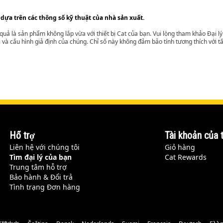
 dựa trên các thông số kỹ thuật của nhà sản xuất.
t quả là sản phẩm không lắp vừa với thiết bị Cat của bạn. Vui lòng tham khảo Đại 
i và cấu hình giả định của chúng. Chỉ số này không đảm bảo tính tương thích với tất
Hỗ trợ
Tài khoản của t
Liên hệ với chúng tôi
Giỏ hàng
Tìm đại lý của bạn
Cat Rewards
Trung tâm hỗ trợ
Bảo hành & Đổi trả
Tình trạng Đơn hàng