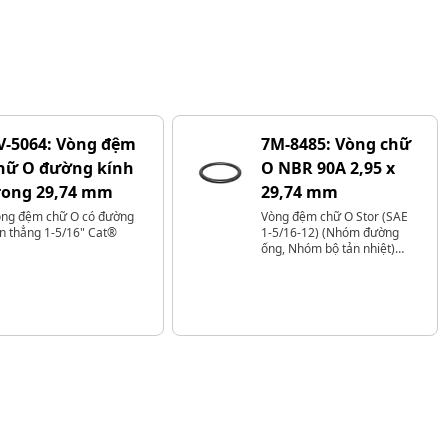
V-5064: Vòng đệm
7M-8485: Vòng chữ
hữ O đường kính
O NBR 90A 2,95 x
rong 29,74 mm
29,74 mm
ng đệm chữ O có đường
Vòng đệm chữ O Stor (SAE
n thẳng 1-5/16" Cat®
1-5/16-12) (Nhóm đường
ống, Nhóm bộ tản nhiệt)
Cat®