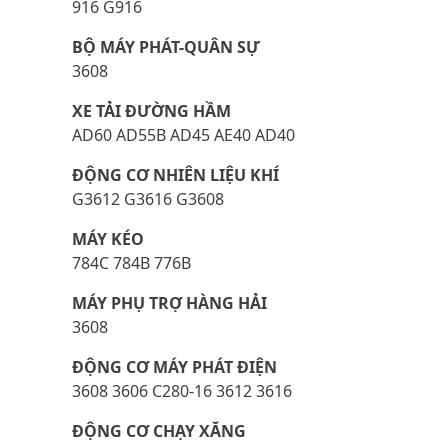
916 G916
BỘ MÁY PHÁT-QUÂN SỰ
3608
XE TẢI ĐƯỜNG HẦM
AD60 AD55B AD45 AE40 AD40
ĐỘNG CƠ NHIÊN LIỆU KHÍ
G3612 G3616 G3608
MÁY KÉO
784C 784B 776B
MÁY PHỤ TRỢ HÀNG HẢI
3608
ĐỘNG CƠ MÁY PHÁT ĐIỆN
3608 3606 C280-16 3612 3616
ĐỘNG CƠ CHẠY XĂNG