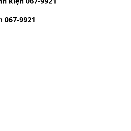
inh kiện
067-9921
ện
067-9921