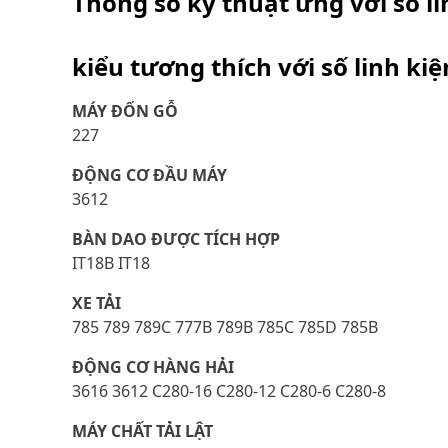
Thông số kỹ thuật ứng với số l
kiểu tương thích với số linh ki
MÁY ĐỐN GỖ
227
ĐỘNG CƠ ĐẦU MÁY
3612
BÀN DAO ĐƯỢC TÍCH HỢP
IT18B IT18
XE TẢI
785 789 789C 777B 789B 785C 785D 785B
ĐỘNG CƠ HÀNG HẢI
3616 3612 C280-16 C280-12 C280-6 C280-8
MÁY CHẤT TẢI LẬT