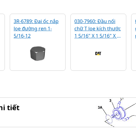
3R-6789: Đai ốc nắp
030-7960: Đầu nối
loe đường ren 1-
chữ T loe kích thước
5/16-12
1 5/16" X 1 5/16" X 1
5/16
i tiết