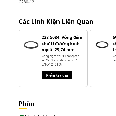
C280-12
Các Linh Kiện Liên Quan
238-5084: Vòng đệm
6
chữ O đường kính
c
ngoài 29,74 mm
t
Vòng đệm chữ O bằng cao
Vò
su Cat® cho đầu bộ nối 1
re
5/16-12" STOr
Kiểm tra giá
Phím