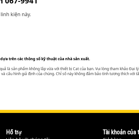
ện
067-9941
linh kiện này.
 dựa trên các thông số kỹ thuật của nhà sản xuất.
t quả là sản phẩm không lắp vừa với thiết bị Cat của bạn. Vui lòng tham khảo Đại 
i và cấu hình giả định của chúng. Chỉ số này không đảm bảo tính tương thích với tất
Hỗ trợ
Tài khoản của t