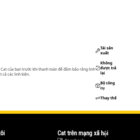
Tái sản
xuất
Không
được trả
lý Cat của bạn trước khi thanh toán để đảm bảo rằng linh
lại
 cả các linh kiện.
Bộ công
cụ
Thay thế
ôi
Cat trên mạng xã hội