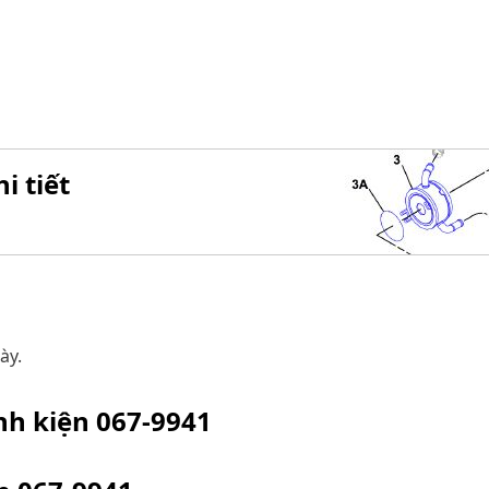
i tiết
ày.
inh kiện
067-9941