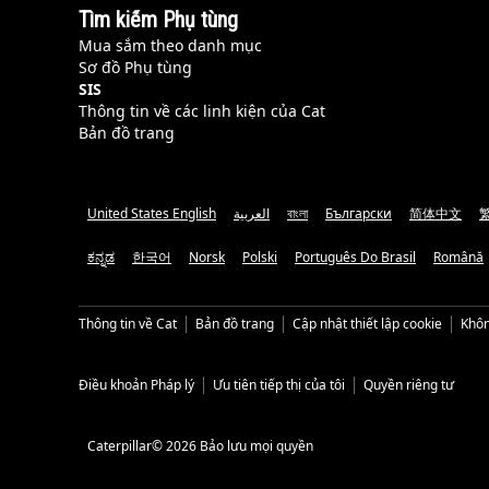
Tìm kiếm Phụ tùng
Mua sắm theo danh mục
Sơ đồ Phụ tùng
SIS
Thông tin về các linh kiện của Cat
Bản đồ trang
United States English
العربية
বাংলা
Български
简体中文
ಕನ್ನಡ
한국어
Norsk
Polski
Português Do Brasil
Română
Thông tin về Cat
Bản đồ trang
Cập nhật thiết lập cookie
Khôn
Điều khoản Pháp lý
Ưu tiên tiếp thị của tôi
Quyền riêng tư
Caterpillar© 2026 Bảo lưu mọi quyền