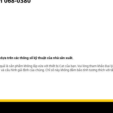
ện
068-0380
 dựa trên các thông số kỹ thuật của nhà sản xuất.
t quả là sản phẩm không lắp vừa với thiết bị Cat của bạn. Vui lòng tham khảo Đại 
i và cấu hình giả định của chúng. Chỉ số này không đảm bảo tính tương thích với tất