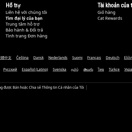
Hỗ trợ
Tài khoản của t
Liên hệ với chúng tôi
Giỏ hàng
Tìm đại lý của bạn
Cat Rewards
Trung tâm hỗ trợ
Bảo hành & Đổi trả
Tình trạng Đơn hàng
繁體中文
Čeština
Dansk
Nederlands
Suomi
Français
Deutsch
Ελλη
Русский
Español (Latino)
Svenska
தமிழ்
తెలుగు
ไทย
Türkçe
Укр
g được Bán hoặc Chia sẻ Thông tin Cá nhân của Tôi