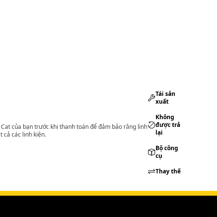
Tái sản
xuất
Không
được trả
lý Cat của bạn trước khi thanh toán để đảm bảo rằng linh
lại
 cả các linh kiện.
Bộ công
cụ
Thay thế