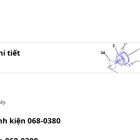
i tiết
ày.
inh kiện
068-0380