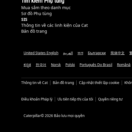
Tìm kiếm Phụ tùng
Mua sắm theo danh mục
Sơ đồ Phụ tùng
SIS
Thông tin về các linh kiện của Cat
Bản đồ trang
United States English
العربية
বাংলা
Български
简体中文
ಕನ್ನಡ
한국어
Norsk
Polski
Português Do Brasil
Română
Thông tin về Cat
Bản đồ trang
Cập nhật thiết lập cookie
Khôn
Điều khoản Pháp lý
Ưu tiên tiếp thị của tôi
Quyền riêng tư
Caterpillar© 2026 Bảo lưu mọi quyền