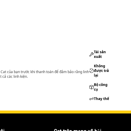
Tái sản
xuất
Không
được trả
lý Cat của bạn trước khi thanh toán để đảm bảo rằng linh
lại
 cả các linh kiện.
Bộ công
cụ
Thay thế