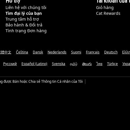
Hỗ trợ
Tài khoản của t
Liên hệ với chúng tôi
Giỏ hàng
Tìm đại lý của bạn
Cat Rewards
Trung tâm hỗ trợ
Bảo hành & Đổi trả
Tình trạng Đơn hàng
繁體中文
Čeština
Dansk
Nederlands
Suomi
Français
Deutsch
Ελλη
Русский
Español (Latino)
Svenska
தமிழ்
తెలుగు
ไทย
Türkçe
Укр
g được Bán hoặc Chia sẻ Thông tin Cá nhân của Tôi