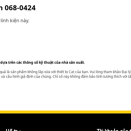
ện
068-0424
linh kiện này.
 dựa trên các thông số kỹ thuật của nhà sản xuất.
t quả là sản phẩm không lắp vừa với thiết bị Cat của bạn. Vui lòng tham khảo Đại 
i và cấu hình giả định của chúng. Chỉ số này không đảm bảo tính tương thích với tất