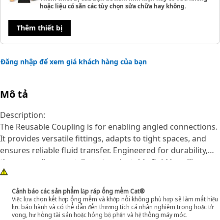
hoặc liệu có sẵn các tùy chọn sửa chữa hay không.
Thêm thiết bị
Đăng nhập để xem giá khách hàng của bạn
Mô tả
Description:
The Reusable Coupling is for enabling angled connections.
It provides versatile fittings, adapts to tight spaces, and
ensures reliable fluid transfer. Engineered for durability,
these couplings contribute to adaptable fluid handling.
Their role is to allow connections at a 90° angle while
accommodating restricted spaces for optimizing fluid
Cảnh báo các sản phẩm lắp ráp ống mềm Cat®
transfer efficiency and maintaining reliable connections.
Việc lựa chọn kết hợp ống mềm và khớp nối không phù hợp sẽ làm mất hiệu
lực bảo hành và có thể dẫn đến thương tích cá nhân nghiêm trọng hoặc tử
vong, hư hỏng tài sản hoặc hỏng bộ phận và hệ thống máy móc.