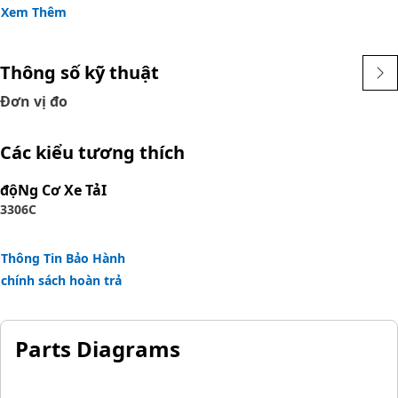
Attributes:
Xem Thêm
• Enable angled connections with adaptable 90° reusable
couplings.
• Versatile fittings and adapting to tight spaces.
Thông số kỹ thuật
• Engineered for durable and reliable fluid transfer.
Đơn vị đo
• Provides connections at a 90° angle.
• Essential for efficient fluid handling.
Các kiểu tương thích
Applications:
độNg Cơ Xe TảI
The Reusable Coupling is used to maintain fluid system
3306C
integrity by providing angled connections in constrained
spaces.
Thông Tin Bảo Hành
chính sách hoàn trả
Parts Diagrams