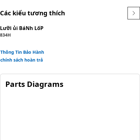
• Characters and digits are embossed for clear visibility
Các kiểu tương thích
• Offers good resistance to corrosion
Lưỡi ủi BáNh LốP
Applications:
834H
The Hydraulic Oil Cooler Line Identification Tag serves as a
visual reference for instructing the operator about the oil
that is flowing in the component that remains visible and
Thông Tin Bảo Hành
readable.
chính sách hoàn trả
Parts Diagrams