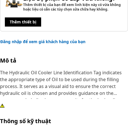
Thêm thiết bị của bạn để xem linh kiện này có vừa không
hoặc liệu có sẵn các tùy chọn sửa chữa hay không.
Thêm thiết bị
Đăng nhập để xem giá khách hàng của bạn
Mô tả
The Hydraulic Oil Cooler Line Identification Tag indicates
the appropriate type of Oil to be used during the filling
process. It serves as a visual aid to ensure the correct
hydraulic oil is chosen and provides guidance on the
recommended oil volume or capacity for the hydraulic
unit. This helps prevent overfilling or underfilling, which
can impact its performance.
Thông số kỹ thuật
Attributes: